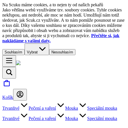
Na Scuku máme cookies, a to nejen ty od našich pekařů
Jako většina webů využíváme tzv. soubory cookies. Tyhle cookies
nekřupou, ani nedrobí, ale moc se nám hodí. Umožňují nám totiž
sledovat, jak Scuk.cz využíváte. A to nám pomůže posunout se zase
o kus dál. Díky vašemu souhlasu se zpracováním cookies můžeme
navíc přizpůsobit i obsah webu a zobrazovat vám nabídku služeb
a produktů tak, abyste si ji vychutnali co nejvíce.
Přečtěte si, jak
nakládáme s vašimi daty.
Souhlasím
Vybrat
Nesouhlasím
Košík
Trvanlivé
Pečení a vaření
Mouka
Speciální mouka
Trvanlivé
Pečení a vaření
Mouka
Speciální mouka