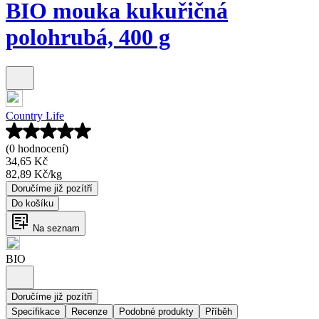
BIO mouka kukuřičná
polohrubá, 400 g
Country Life
(0 hodnocení)
34,65 Kč
82,89 Kč
/
kg
Doručíme již pozítří
Do košíku
Na seznam
BIO
Doručíme již pozítří
Specifikace
Recenze
Podobné produkty
Příběh