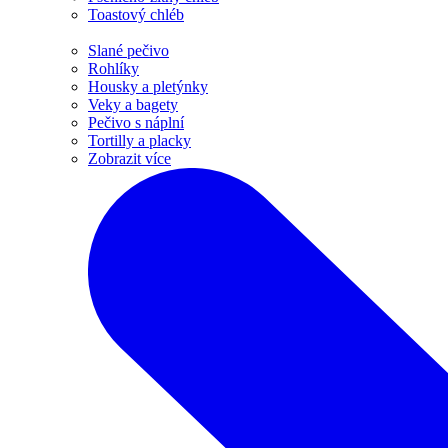
Toastový chléb
Slané pečivo
Rohlíky
Housky a pletýnky
Veky a bagety
Pečivo s náplní
Tortilly a placky
Zobrazit více