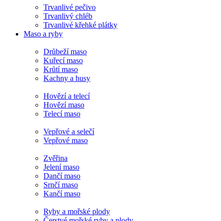
Trvanlivé pečivo
Trvanlivý chléb
Trvanlivé křehké plátky
Maso a ryby
Drůbeží maso
Kuřecí maso
Krůtí maso
Kachny a husy
Hovězí a telecí
Hovězí maso
Telecí maso
Vepřové a selečí
Vepřové maso
Zvěřina
Jelení maso
Dančí maso
Srnčí maso
Kančí maso
Ryby a mořské plody
Čerstvé mořské ryby a plody