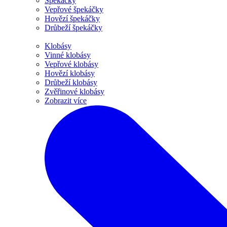
Špekáčky
Vepřové špekáčky
Hovězí špekáčky
Drůbeží špekáčky
Klobásy
Vinné klobásy
Vepřové klobásy
Hovězí klobásy
Drůbeží klobásy
Zvěřinové klobásy
Zobrazit více