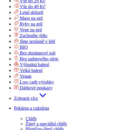
Vše do 29 Kč
Vše do 49 Kč
Letní sklizeň
Maso na gril
Ryby na gril
Vege na gril
Zachraňte jídlo
Jíme sezónně v létě
BIO
Bez dusitanové soli
Bez palmového oleje
Výhodná balení
Velká balení
Vegan
Low carb výrobky
Dárkové poukazy
Zobrazit více
Pekárna a cukrárna
Chléb
Žitný a speciální chléb
Pšenično-žitný chléb