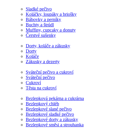
Sladké pečivo
Koláčky, loupáky a briošky
Bábovky a perníky
Buchty a štrúdl
Muffiny, cupcaky a donuty
Čerstvé sušenky
Dorty, koláče a zákusky
Dorty
Koláče
Zákusky a dezerty
Sváteční pečivo a cukroví
Sváteční pečivo
Cukroví
Těsta na cukroví
Bezlepková pekárna a cukrárna
Bezlepkový chléb
Bezlepkové slané pečivo
Bezlepkové sladké pečivo
Bezlepkové dorty a zákusky
Bezlepkové směsi a strouhanka