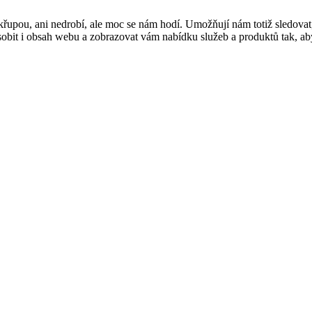
řupou, ani nedrobí, ale moc se nám hodí. Umožňují nám totiž sledovat
t i obsah webu a zobrazovat vám nabídku služeb a produktů tak, abyst