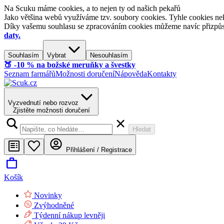
Na Scuku máme cookies, a to nejen ty od našich pekařů
Jako většina webů využíváme tzv. soubory cookies. Tyhle cookies nek
Díky vašemu souhlasu se zpracováním cookies můžeme navíc přizpůsobi
daty.
Souhlasím
Vybrat
Nesouhlasím
🍑​ -10 % na božské meruňky a švestky
Seznam farmářů
Možnosti doručení
Nápověda
Kontakty
Vyzvednutí nebo rozvoz
Zjistěte možnosti doručení
Hledat
Přihlášení / Registrace
Košík
Novinky
Zvýhodněné
Týdenní nákup levněji