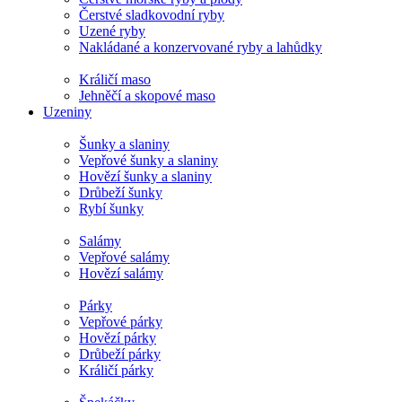
Čerstvé sladkovodní ryby
Uzené ryby
Nakládané a konzervované ryby a lahůdky
Králičí maso
Jehněčí a skopové maso
Uzeniny
Šunky a slaniny
Vepřové šunky a slaniny
Hovězí šunky a slaniny
Drůbeží šunky
Rybí šunky
Salámy
Vepřové salámy
Hovězí salámy
Párky
Vepřové párky
Hovězí párky
Drůbeží párky
Králičí párky