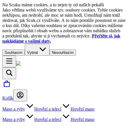
Na Scuku máme cookies, a to nejen ty od našich pekařů
Jako většina webů využíváme tzv. soubory cookies. Tyhle cookies
nekřupou, ani nedrobí, ale moc se nám hodí. Umožňují nám totiž
sledovat, jak Scuk.cz využíváte. A to nám pomůže posunout se zase
o kus dál. Díky vašemu souhlasu se zpracováním cookies můžeme
navíc přizpůsobit i obsah webu a zobrazovat vám nabídku služeb
a produktů tak, abyste si ji vychutnali co nejvíce.
Přečtěte si, jak
nakládáme s vašimi daty.
Souhlasím
Vybrat
Nesouhlasím
Košík
Maso a ryby
Hovězí a telecí
Hovězí maso
Maso a ryby
Hovězí a telecí
Hovězí maso