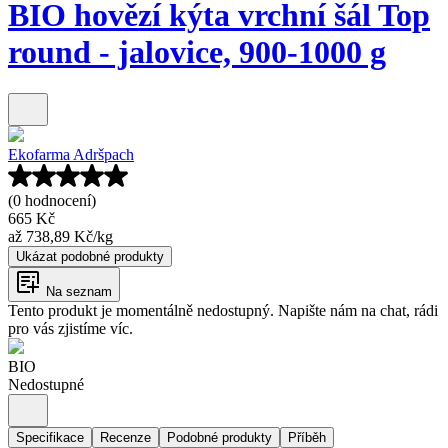
BIO hovězí kýta vrchní šál Top
round - jalovice, 900-1000 g
Ekofarma Adršpach
(0 hodnocení)
665 Kč
až
738,89 Kč
/
kg
Ukázat podobné produkty
Na seznam
Tento produkt je momentálně nedostupný. Napište nám na chat, rádi
pro vás zjistíme víc.
BIO
Nedostupné
Specifikace
Recenze
Podobné produkty
Příběh