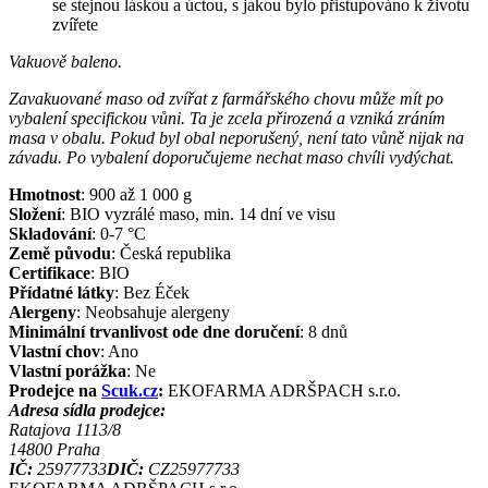
se stejnou láskou a úctou, s jakou bylo přistupováno k životu
zvířete
Vakuově baleno.
Zavakuované maso od zvířat z farmářského chovu může mít po
vybalení specifickou vůni. Ta je zcela přirozená a vzniká zráním
masa v obalu. Pokud byl obal neporušený, není tato vůně nijak na
závadu. Po vybalení doporučujeme nechat maso chvíli vydýchat.
Hmotnost
:
900 až 1 000
g
Složení
:
BIO vyzrálé maso, min. 14 dní ve visu
Skladování
:
0-7 °C
Země původu
:
Česká republika
Certifikace
:
BIO
Přídatné látky
:
Bez Éček
Alergeny
:
Neobsahuje alergeny
Minimální trvanlivost ode dne doručení
:
8 dnů
Vlastní chov
:
Ano
Vlastní porážka
:
Ne
Prodejce na
Scuk.cz
:
EKOFARMA ADRŠPACH s.r.o.
Adresa sídla prodejce:
Ratajova 1113/8
14800
Praha
IČ:
25977733
DIČ:
CZ25977733