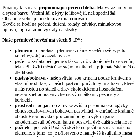
Pořádný kus masa
připomínající pecen chleba.
Má výraznou vůni
a sytou barvu. Vrchní šál z kýty je libovější, než spodní šál.
Obsahuje velmi jemné tukové mramorování.
Skvěle se hodí na pečení, dušení, rolády, závitky, minutkovou
úpravu, ragú a řádně vyzrálý na steaky.
Naše prémiové hovězí má všech 5 „P”:
plemeno
- charolais - plemeno známé v celém světe, je to
velmi vysoký a osvalený skot
péče
- o zvířata pečujeme s láskou, už v době před narozením,
telata žijí 8-10 měsíců se svými matkami a pijí mateřské mléko
dle libosti
pastva/potrava
- naše zvířata jsou krmena pouze krmivem z
vlastní produkce, z našich pastvin, plných bylin a travin, které
u nás rostou po staletí a díky ekologickému hospodaření
nejsou znehodnoceny chemickými látkami, pesticidy a
herbicidy
prostředí
- od jara do zimy se zvířata pasou na ekologicky
obhospodařovaných bohatých pastvinách v chráněné krajinné
oblasti Broumovsko, pro zimní pobyt a výkrm jsme
zmodernizovali původní halu a postavili dvě další zcela nové
požitek
- poslední P náleží skvělému požitku z masa našeho
plemene, z toho, co je připraveno z nanejvýš kvalitního masa