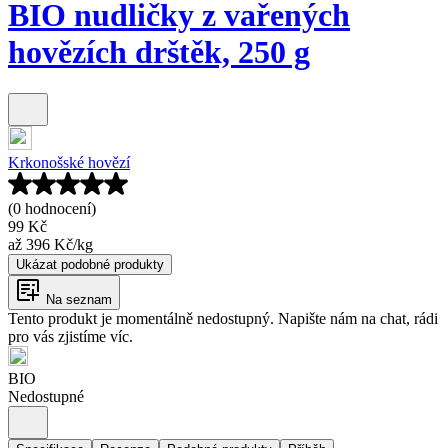
BIO nudličky z vařených
hovězích drštěk, 250 g
Krkonošské hovězí
(0 hodnocení)
99 Kč
až
396 Kč
/
kg
Ukázat podobné produkty
Na seznam
Tento produkt je momentálně nedostupný. Napište nám na chat, rádi
pro vás zjistíme víc.
BIO
Nedostupné