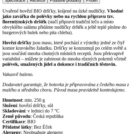
Specifikace
Recenze
Podobné produkty
Příběh
Uvařené hovězí BIO dršťky, krájené na úzké nudličky.
Vhodné
jako zavářka do polévky nebo na rychlou přípravu tzv.
florentýnských drštěk
(stačí připravit tradiční lečo a místo
obvyklého salámu přidáme nudličky drštěk a ještě teplé plníme do
burgerových bulek nebo pita chleba).
Hovězí dršťky
jsou maso, které pochází z výstelky jedné ze čtyř
komor kravského žaludku. Dršťky se konzumují po celém světě a
jsou součástí mnoha chutných místních receptů. Jsou překvapivě
variabilní – můžete je zahrnout do mnoha různých pokrmů včetně
polévek, smažených jídel a dokonce i tradičních těstovin.
Vakuově baleno.
Dodavatel garantuje, že hotovka je připravována z českého masa z
malého a středního chovu. Původ masa pravidelně kontrolujeme.
Hmotnost
:
min. 250
g
Složení
:
hovězí dršťky, sůl
Skladování
:
v lednici do 7 °C
Země původu
:
Česká republika
Certifikace
:
BIO
Přídatné látky
:
Bez Éček
Alergeny
:
Neobsahuje alergeny