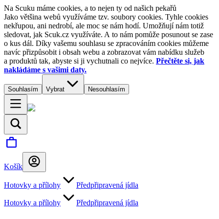
Na Scuku máme cookies, a to nejen ty od našich pekařů
Jako většina webů využíváme tzv. soubory cookies. Tyhle cookies
nekřupou, ani nedrobí, ale moc se nám hodí. Umožňují nám totiž
sledovat, jak Scuk.cz využíváte. A to nám pomůže posunout se zase
o kus dál. Díky vašemu souhlasu se zpracováním cookies můžeme
navíc přizpůsobit i obsah webu a zobrazovat vám nabídku služeb
a produktů tak, abyste si ji vychutnali co nejvíce.
Přečtěte si, jak
nakládáme s vašimi daty.
Souhlasím
Vybrat
Nesouhlasím
Košík
Hotovky a přílohy
Předpřipravená jídla
Hotovky a přílohy
Předpřipravená jídla