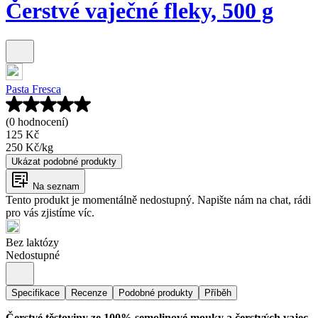
Čerstvé vaječné fleky, 500 g
Pasta Fresca
(0 hodnocení)
125 Kč
250 Kč
/
kg
Ukázat podobné produkty
Na seznam
Tento produkt je momentálně nedostupný. Napište nám na chat, rádi
pro vás zjistíme víc.
Bez laktózy
Nedostupné
Specifikace
Recenze
Podobné produkty
Příběh
Čerstvé těstoviny ze 100% semolinové mouky a čerstvých vajec