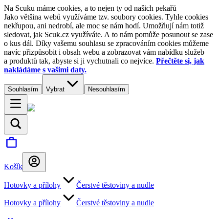
Na Scuku máme cookies, a to nejen ty od našich pekařů
Jako většina webů využíváme tzv. soubory cookies. Tyhle cookies
nekřupou, ani nedrobí, ale moc se nám hodí. Umožňují nám totiž
sledovat, jak Scuk.cz využíváte. A to nám pomůže posunout se zase
o kus dál. Díky vašemu souhlasu se zpracováním cookies můžeme
navíc přizpůsobit i obsah webu a zobrazovat vám nabídku služeb
a produktů tak, abyste si ji vychutnali co nejvíce.
Přečtěte si, jak
nakládáme s vašimi daty.
Souhlasím
Vybrat
Nesouhlasím
Košík
Hotovky a přílohy
Čerstvé těstoviny a nudle
Hotovky a přílohy
Čerstvé těstoviny a nudle