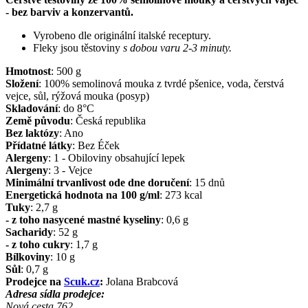
- bez barviv a konzervantů.
Vyrobeno dle originální italské receptury.
Fleky jsou těstoviny
s dobou varu 2-3 minuty.
Hmotnost
:
500
g
Složení
:
100% semolinová mouka z tvrdé pšenice, voda, čerstvá
vejce, sůl, rýžová mouka (posyp)
Skladování
:
do 8°C
Země původu
:
Česká republika
Bez laktózy
:
Ano
Přídatné látky
:
Bez Éček
Alergeny
:
1 - Obiloviny obsahující lepek
Alergeny
:
3 - Vejce
Minimální trvanlivost ode dne doručení
:
15 dnů
Energetická hodnota na 100 g/ml
:
273
kcal
Tuky
:
2,7
g
- z toho nasycené mastné kyseliny
:
0,6
g
Sacharidy
:
52
g
- z toho cukry
:
1,7
g
Bílkoviny
:
10
g
Sůl
:
0,7
g
Prodejce na
Scuk.cz
:
Jolana Brabcová
Adresa sídla prodejce:
Nová cesta 762