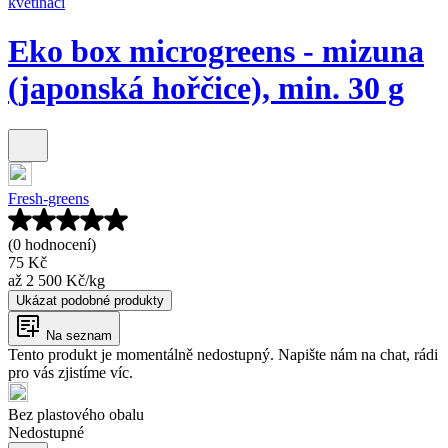
květináči
Eko box microgreens - mizuna
(japonská hořčice), min. 30 g
Fresh-greens
(0 hodnocení)
75 Kč
až
2 500 Kč
/
kg
Ukázat podobné produkty
Na seznam
Tento produkt je momentálně nedostupný. Napište nám na chat, rádi
pro vás zjistíme víc.
Bez plastového obalu
Nedostupné