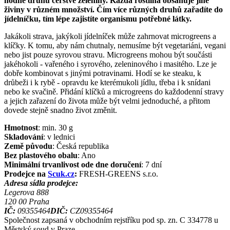
hodně druhů čerstvé zeleniny. Každá rostlina obsahuje jiné
živiny v různém množství. Čím více různých druhů zařadíte do
jídelníčku, tím lépe zajistíte organismu potřebné látky.
Jakákoli strava, jakýkoli jídelníček může zahrnovat microgreens a
klíčky. K tomu, aby nám chutnaly, nemusíme být vegetariáni, vegani
nebo jist pouze syrovou stravu. Microgreens mohou být součásti
jakéhokoli - vařeného i syrového, zeleninového i masitého. Lze je
dobře kombinovat s jinými potravinami. Hodí se ke steaku, k
drůbeži i k rybě - opravdu ke kterémukoli jídlu, třeba i k snídani
nebo ke svačině. Přidání klíčků a microgreens do každodenní stravy
a jejich zařazení do života může být velmi jednoduché, a přitom
dovede stejně snadno život změnit.
Hmotnost
:
min. 30
g
Skladování
:
v lednici
Země původu
:
Česká republika
Bez plastového obalu
:
Ano
Minimální trvanlivost ode dne doručení
:
7 dní
Prodejce na
Scuk.cz
:
FRESH-GREENS s.r.o.
Adresa sídla prodejce:
Legerova 888
120 00
Praha
IČ:
09355464
DIČ:
CZ09355464
Společnost zapsaná v obchodním rejstříku pod sp. zn. C 334778 u
Městský soud v Praze