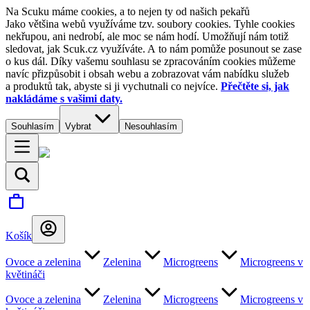
Na Scuku máme cookies, a to nejen ty od našich pekařů
Jako většina webů využíváme tzv. soubory cookies. Tyhle cookies
nekřupou, ani nedrobí, ale moc se nám hodí. Umožňují nám totiž
sledovat, jak Scuk.cz využíváte. A to nám pomůže posunout se zase
o kus dál. Díky vašemu souhlasu se zpracováním cookies můžeme
navíc přizpůsobit i obsah webu a zobrazovat vám nabídku služeb
a produktů tak, abyste si ji vychutnali co nejvíce.
Přečtěte si, jak
nakládáme s vašimi daty.
Souhlasím
Vybrat
Nesouhlasím
Košík
Ovoce a zelenina
Zelenina
Microgreens
Microgreens v
květináči
Ovoce a zelenina
Zelenina
Microgreens
Microgreens v