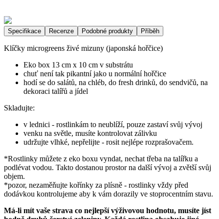
Specifikace
Recenze
Podobné produkty
Příběh
Klíčky microgreens živé mizuny (japonská hořčice)
Eko box 13 cm x 10 cm v substrátu
chuť není tak pikantní jako u normální hořčice
hodí se do salátů, na chléb, do fresh drinků, do sendvičů, na
dekoraci talířů a jídel
Skladujte:
v lednici - rostlinkám to neublíží, pouze zastaví svůj vývoj
venku na světle, musíte kontrolovat zálivku
udržujte vlhké, nepřelijte - rosit nejlépe rozprašovačem.
*Rostlinky můžete z eko boxu vyndat, nechat třeba na talířku a
podlévat vodou. Takto dostanou prostor na další vývoj a zvětší svůj
objem.
*pozor, nezaměňujte kořínky za plísně - rostlinky vždy před
dodávkou kontrolujeme aby k vám dorazily ve stoprocentním stavu.
Má-li mít vaše strava co nejlepší výživovou hodnotu, musíte jíst