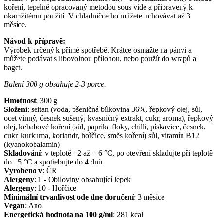
koření, tepelně opracovaný metodou sous vide a připravený k
okamžitému použití. V chladničce ho můžete uchovávat až 3
měsíce.
Návod k přípravě:
Výrobek určený k přímé spotřebě. Krátce osmažte na pánvi a
můžete podávat s libovolnou přílohou, nebo použít do wrapů a
baget.
Balení 300 g obsahuje 2-3 porce.
Hmotnost
:
300
g
Složení
:
seitan (voda, pšeničná bílkovina 36%, řepkový olej, sůl,
ocet vinný, česnek sušený, kvasničný extrakt, cukr, aroma), řepkový
olej, kebabové koření (sůl, paprika floky, chilli, pískavice, česnek,
cukr, kurkuma, koriandr, hořčice, směs koření) sůl, vitamín B12
(kyanokobalamin)
Skladování
:
v teplotě +2 až + 6 °C, po otevření skladujte při teplotě
do +5 °C a spotřebujte do 4 dnů
Vyrobeno v
:
ČR
Alergeny
:
1 - Obiloviny obsahující lepek
Alergeny
:
10 - Hořčice
Minimální trvanlivost ode dne doručení
:
3 měsíce
Vegan
:
Ano
Energetická hodnota na 100 g/ml
:
281
kcal