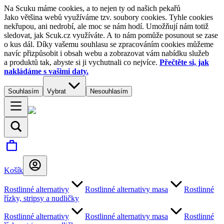
Na Scuku máme cookies, a to nejen ty od našich pekařů
Jako většina webů využíváme tzv. soubory cookies. Tyhle cookies
nekřupou, ani nedrobí, ale moc se nám hodí. Umožňují nám totiž
sledovat, jak Scuk.cz využíváte. A to nám pomůže posunout se zase
o kus dál. Díky vašemu souhlasu se zpracováním cookies můžeme
navíc přizpůsobit i obsah webu a zobrazovat vám nabídku služeb
a produktů tak, abyste si ji vychutnali co nejvíce.
Přečtěte si, jak
nakládáme s vašimi daty.
Souhlasím
Vybrat
Nesouhlasím
Košík
Rostlinné alternativy
Rostlinné alternativy masa
Rostlinné
řízky, stripsy a nudličky
Rostlinné alternativy
Rostlinné alternativy masa
Rostlinné