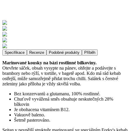
Specifikace
Recenze
Podobné produkty
Příběh
Marinované kousky na bázi rostlinné bílkoviny.
Otevřete sáček, obsah vysypte na pánev, ohřejte a podávejte s
brambory nebo rýží, v tortille, v bagetě apod. Kdo má rád kebab
ostřejší, může samozřejmě přidat trochu chilli. Salátek s čerstvé
zeleniny jako příloha je vždy skvělá volba.
Bez konzervantů a glutamanu, 100% rostlinné.
Chuťově vyvážená směs obsahuje neskutečných 28%
bílkovin
Je obohacena vitamínem B12.
Vakuově baleno.
Šetrně pasterováno.
Seitan v pevnější struktuře marinovaný ve speciálním Forky's kebab