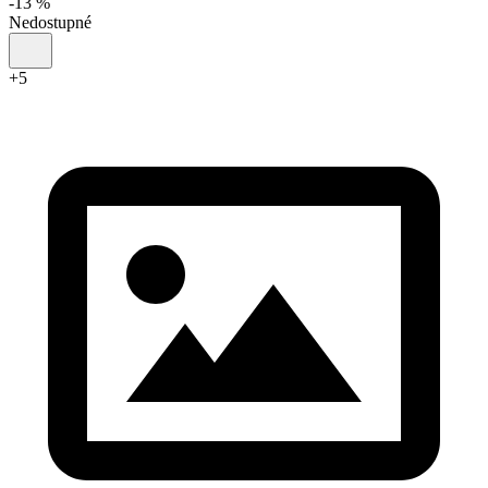
-
13
%
Nedostupné
+
5