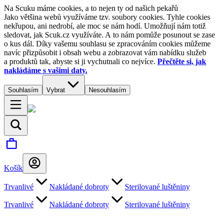
Na Scuku máme cookies, a to nejen ty od našich pekařů
Jako většina webů využíváme tzv. soubory cookies. Tyhle cookies
nekřupou, ani nedrobí, ale moc se nám hodí. Umožňují nám totiž
sledovat, jak Scuk.cz využíváte. A to nám pomůže posunout se zase
o kus dál. Díky vašemu souhlasu se zpracováním cookies můžeme
navíc přizpůsobit i obsah webu a zobrazovat vám nabídku služeb
a produktů tak, abyste si ji vychutnali co nejvíce.
Přečtěte si, jak
nakládáme s vašimi daty.
Souhlasím
Vybrat
Nesouhlasím
Košík
Trvanlivé
Nakládané dobroty
Sterilované luštěniny
Trvanlivé
Nakládané dobroty
Sterilované luštěniny