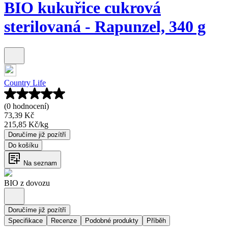
BIO kukuřice cukrová
sterilovaná - Rapunzel, 340 g
Country Life
(0 hodnocení)
73,39 Kč
215,85 Kč
/
kg
Doručíme již pozítří
Do košíku
Na seznam
BIO z dovozu
Doručíme již pozítří
Specifikace
Recenze
Podobné produkty
Příběh