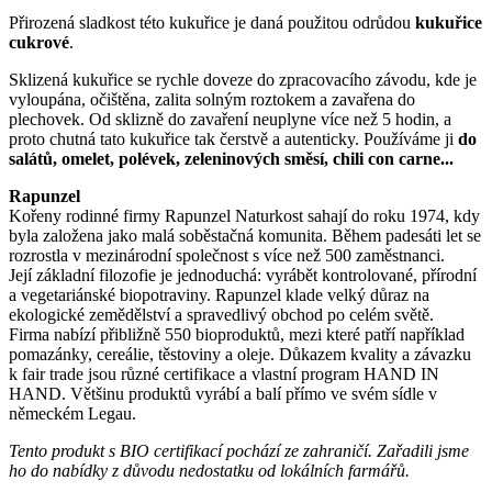
Přirozená sladkost této kukuřice je daná použitou odrůdou
kukuřice
cukrové
.
Sklizená kukuřice se rychle doveze do zpracovacího závodu, kde je
vyloupána, očištěna, zalita solným roztokem a zavařena do
plechovek. Od sklizně do zavaření neuplyne více než 5 hodin, a
proto chutná tato kukuřice tak čerstvě a autenticky. Používáme ji
do
salátů, omelet, polévek, zeleninových směsí, chili con carne...
Rapunzel
Kořeny rodinné firmy Rapunzel Naturkost sahají do roku 1974, kdy
byla založena jako malá soběstačná komunita. Během padesáti let se
rozrostla v mezinárodní společnost s více než 500 zaměstnanci.
Její základní filozofie je jednoduchá: vyrábět kontrolované, přírodní
a vegetariánské biopotraviny. Rapunzel klade velký důraz na
ekologické zemědělství a spravedlivý obchod po celém světě.
Firma nabízí přibližně 550 bioproduktů, mezi které patří například
pomazánky, cereálie, těstoviny a oleje. Důkazem kvality a závazku
k fair trade jsou různé certifikace a vlastní program HAND IN
HAND. Většinu produktů vyrábí a balí přímo ve svém sídle v
německém Legau.
Tento produkt s BIO certifikací pochází ze zahraničí. Zařadili jsme
ho do nabídky z důvodu nedostatku od lokálních farmářů.