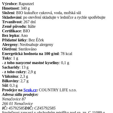
Výrobce
:
Rapunzel
Hmotnost
:
340
g
Složení
:
BIO kukuřice cukrová, voda, mořská sůl
Skladování
:
po otevření skladujte v ledničce a rychle spotřebujte
Trvanlivost
:
267 dní
Země původu
:
Itálie
Certifikace
:
BIO
Bez lepku
:
Ano
Přídatné látky
:
Bez Éček
Alergeny
:
Neobsahuje alergeny
Ošetření
:
Sterilováno
Energetická hodnota na 100 g/ml
:
78
kcal
Tuky
:
1
g
- z toho nasycené mastné kyseliny
:
0,1
g
Sacharidy
:
13
g
- z toho cukry
:
2,9
g
Vláknina
:
2,3
g
Bílkoviny
:
2,7
g
Sůl
:
0,3
g
Prodejce na
Scuk.cz
:
COUNTRY LIFE s.r.o.
Adresa sídla prodejce:
Nenačovice 87
266 01
Nenačovice
IČ:
45792585
DIČ:
CZ45792585
Společnost zapsaná v obchodním rejstříku pod sp. zn. C 11089 u