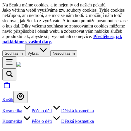
Na Scuku máme cookies, a to nejen ty od našich pekařů
Jako většina webů využíváme tzv. soubory cookies. Tyhle cookies
nekřupou, ani nedrobí, ale moc se nám hodí. Umožňují nám totiž
sledovat, jak Scuk.cz využíváte. A to nám pomůže posunout se zase
o kus dál. Díky vašemu souhlasu se zpracováním cookies můžeme
navíc přizpůsobit i obsah webu a zobrazovat vám nabídku služeb
a produktů tak, abyste si ji vychutnali co nejvíce.
Přečtěte si, jak
nakládáme s vašimi daty.
Souhlasím
Vybrat
Nesouhlasím
Košík
Kosmetika
Péče o děti
Dětská kosmetika
Kosmetika
Péče o děti
Dětská kosmetika