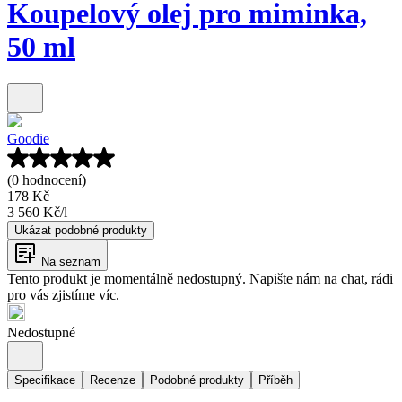
Koupelový olej pro miminka,
50 ml
Goodie
(0 hodnocení)
178 Kč
3 560 Kč
/
l
Ukázat podobné produkty
Na seznam
Tento produkt je momentálně nedostupný. Napište nám na chat, rádi
pro vás zjistíme víc.
Nedostupné
Specifikace
Recenze
Podobné produkty
Příběh