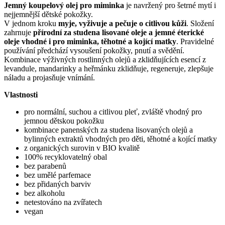
Jemný koupelový olej pro miminka
je navržený pro šetrné mytí i
nejjemnější dětské pokožky.
V jednom kroku
myje, vyživuje a pečuje o citlivou kůži
. Složení
zahrnuje
přírodní za studena lisované oleje a jemné éterické
oleje vhodné i pro miminka, těhotné a kojící matky
. Pravidelné
používání předchází vysoušení pokožky, pnutí a svědění.
Kombinace výživných rostlinných olejů a zklidňujících esencí z
levandule, mandarinky a heřmánku zklidňuje, regeneruje, zlepšuje
náladu a projasňuje vnímání.
Vlastnosti
pro normální, suchou a citlivou pleť, zvláště vhodný pro
jemnou dětskou pokožku
kombinace panenských za studena lisovaných olejů a
bylinných extraktů vhodných pro děti, těhotné a kojící matky
z organických surovin v BIO kvalitě
100% recyklovatelný obal
bez parabenů
bez umělé parfemace
bez přidaných barviv
bez alkoholu
netestováno na zvířatech
vegan