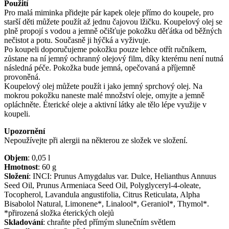
Použití
Pro malá miminka přidejte pár kapek oleje přímo do koupele, pro
starší děti můžete použít až jednu čajovou lžičku. Koupelový olej se
plně propojí s vodou a jemně očišťuje pokožku děťátka od běžných
nečistot a potu. Současně ji hýčká a vyživuje.
Po koupeli doporučujeme pokožku pouze lehce otřít ručníkem,
zůstane na ní jemný ochranný olejový film, díky kterému není nutná
následná péče. Pokožka bude jemná, opečovaná a příjemně
provoněná.
Koupelový olej můžete použít i jako jemný sprchový olej. Na
mokrou pokožku naneste malé množství oleje, omyjte a jemně
opláchněte. Éterické oleje a aktivní látky ale tělo lépe využije v
koupeli.
Upozornění
Nepoužívejte při alergii na některou ze složek ve složení.
Objem
:
0,05
l
Hmotnost
:
60
g
Složení
:
INCI: Prunus Amygdalus var. Dulce, Helianthus Annuus
Seed Oil, Prunus Armeniaca Seed Oil, Polyglyceryl-4-oleate,
Tocopherol, Lavandula angustifolia, Citrus Reticulata, Alpha
Bisabolol Natural, Limonene*, Linalool*, Geraniol*, Thymol*.
*přirozená složka éterických olejů
Skladování
:
chraňte před přímým slunečním světlem