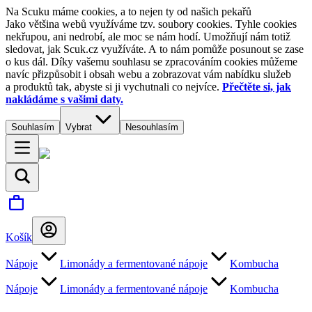
Na Scuku máme cookies, a to nejen ty od našich pekařů
Jako většina webů využíváme tzv. soubory cookies. Tyhle cookies
nekřupou, ani nedrobí, ale moc se nám hodí. Umožňují nám totiž
sledovat, jak Scuk.cz využíváte. A to nám pomůže posunout se zase
o kus dál. Díky vašemu souhlasu se zpracováním cookies můžeme
navíc přizpůsobit i obsah webu a zobrazovat vám nabídku služeb
a produktů tak, abyste si ji vychutnali co nejvíce.
Přečtěte si, jak
nakládáme s vašimi daty.
Souhlasím
Vybrat
Nesouhlasím
Košík
Nápoje
Limonády a fermentované nápoje
Kombucha
Nápoje
Limonády a fermentované nápoje
Kombucha