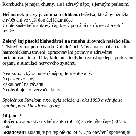
Kombucha je nejen chutný, ale i zdravý nápoj s jemným perlením.
Heřmánek pravý je známá a oblíbená léčivka
, která by neměla
chybět ani ve vaší domácí lékárničce.
Určitě znáte heřmánkový čaj, který pomáhá na různé zdravotní
potíže.
Zelený čaj působí blahodárně na mnoha úrovních našeho těla.
Třísloviny podporují tvorbu žaludečních šťáv a napomáhají tak k
harmonickému trávení, zpracovávání potravy a zdravému
metabolismu tuků. Díky kofeinu a teofylinu zajišťuje lepší prokrvení
orgánů a stimulaci nervového systému.
Nealkoholický ochucený nápoj, fermentovaný.
Nepasterizovaný.
Zákal není na závadu.
Neobsahuje konzervační látky.
Společnost Stevikom s.r.o. byla založena roku 1999 a věnuje se
výrobě produktů zdravé výživy.
Objem
:
2
l
Složení
:
voda, odvar z heřmánku (50 %) a zeleného čaje (50 %),
cukr
Skladování
:
skladujte při teplotě do 24 °C, po otevření spotřebujte