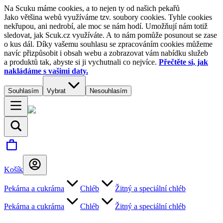
Na Scuku máme cookies, a to nejen ty od našich pekařů
Jako většina webů využíváme tzv. soubory cookies. Tyhle cookies
nekřupou, ani nedrobí, ale moc se nám hodí. Umožňují nám totiž
sledovat, jak Scuk.cz využíváte. A to nám pomůže posunout se zase
o kus dál. Díky vašemu souhlasu se zpracováním cookies můžeme
navíc přizpůsobit i obsah webu a zobrazovat vám nabídku služeb
a produktů tak, abyste si ji vychutnali co nejvíce.
Přečtěte si, jak
nakládáme s vašimi daty.
Souhlasím
Vybrat
Nesouhlasím
Košík
Pekárna a cukrárna
Chléb
Žitný a speciální chléb
Pekárna a cukrárna
Chléb
Žitný a speciální chléb