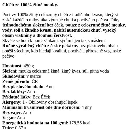
Chléb ze 100% žitné mouky.
Poctivý 100% žitný celozrnný chléb z tradičního kvasu, který si
získá každého milovníka výrazné chuti a poctivého pečiva. Díky
jednoduchému složení bez éček, pouze z celozrnné žitné mouky,
vody, soli a žitného kvasu, nabízí autentickou chuť, vysoký
obsah vlákniny a dlouhou čerstvost.
Skvěle se hodí k pomazánkám, sýrům i jen tak s máslem.
Ručně vyráběný chléb z české pekárny
bez plastového obalu
potěší všechny, kdo hledají kvalitní, poctivé a přirozeně veganské
pečivo.
Hmotnost
:
450
g
Složení
:
mouka celozrnná žitná, žitný kvas, sůl, pitná voda
Skladování
:
v utěrce
Země původu
:
ČR
Bez plastového obalu
:
Ano
Bez laktózy
:
Ano
Přídatné látky
:
Bez Éček
Alergeny
:
1 - Obiloviny obsahující lepek
Minimální trvanlivost ode dne doručení
:
4 dny
Bez vajec
:
Ano
Vegan
:
Ano
Energetická hodnota na 100 g/ml
:
178,55
kcal
Tuky
:
0,67
g