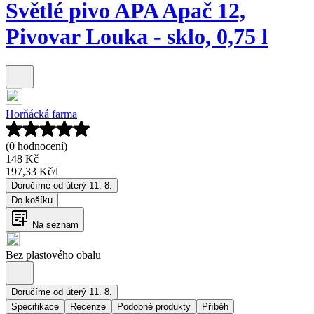
Světlé pivo APA Apač 12,
Pivovar Louka - sklo, 0,75 l
Horňácká farma
(0 hodnocení)
148 Kč
197,33 Kč
/
l
Doručíme od úterý 11. 8.
Do košíku
Na seznam
Bez plastového obalu
Doručíme od úterý 11. 8.
Specifikace
Recenze
Podobné produkty
Příběh