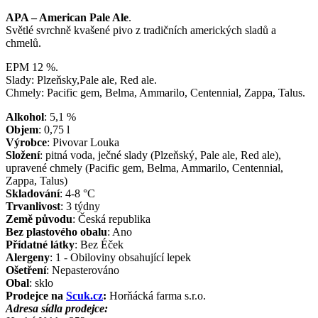
APA – American Pale Ale
.
Světlé svrchně kvašené pivo z tradičních amerických sladů a
chmelů.
EPM 12 %.
Slady: Plzeňsky,Pale ale, Red ale.
Chmely: Pacific gem, Belma, Ammarilo, Centennial, Zappa, Talus.
Alkohol
:
5,1
%
Objem
:
0,75
l
Výrobce
:
Pivovar Louka
Složení
:
pitná voda, ječné slady (Plzeňský, Pale ale, Red ale),
upravené chmely (Pacific gem, Belma, Ammarilo, Centennial,
Zappa, Talus)
Skladování
:
4-8 °C
Trvanlivost
:
3 týdny
Země původu
:
Česká republika
Bez plastového obalu
:
Ano
Přídatné látky
:
Bez Éček
Alergeny
:
1 - Obiloviny obsahující lepek
Ošetření
:
Nepasterováno
Obal
:
sklo
Prodejce na
Scuk.cz
:
Horňácká farma s.r.o.
Adresa sídla prodejce: