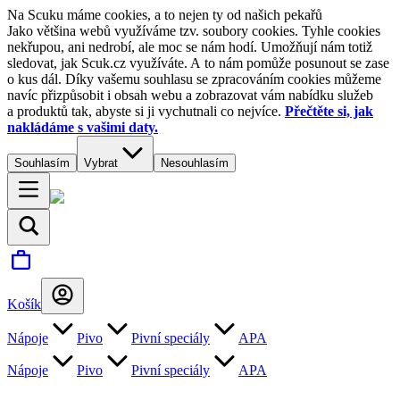
Na Scuku máme cookies, a to nejen ty od našich pekařů
Jako většina webů využíváme tzv. soubory cookies. Tyhle cookies
nekřupou, ani nedrobí, ale moc se nám hodí. Umožňují nám totiž
sledovat, jak Scuk.cz využíváte. A to nám pomůže posunout se zase
o kus dál. Díky vašemu souhlasu se zpracováním cookies můžeme
navíc přizpůsobit i obsah webu a zobrazovat vám nabídku služeb
a produktů tak, abyste si ji vychutnali co nejvíce.
Přečtěte si, jak
nakládáme s vašimi daty.
Souhlasím
Vybrat
Nesouhlasím
Košík
Nápoje
Pivo
Pivní speciály
APA
Nápoje
Pivo
Pivní speciály
APA