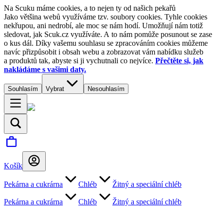
Na Scuku máme cookies, a to nejen ty od našich pekařů
Jako většina webů využíváme tzv. soubory cookies. Tyhle cookies
nekřupou, ani nedrobí, ale moc se nám hodí. Umožňují nám totiž
sledovat, jak Scuk.cz využíváte. A to nám pomůže posunout se zase
o kus dál. Díky vašemu souhlasu se zpracováním cookies můžeme
navíc přizpůsobit i obsah webu a zobrazovat vám nabídku služeb
a produktů tak, abyste si ji vychutnali co nejvíce.
Přečtěte si, jak
nakládáme s vašimi daty.
Souhlasím
Vybrat
Nesouhlasím
Košík
Pekárna a cukrárna
Chléb
Žitný a speciální chléb
Pekárna a cukrárna
Chléb
Žitný a speciální chléb