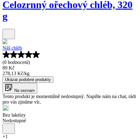
Celozrnný ořechový chléb, 320
g
Náš chléb
(0 hodnocení)
89 Kč
278,13 Kč
/
kg
Ukázat podobné produkty
Na seznam
Tento produkt je momentálně nedostupný. Napište nám na chat, rádi
pro vás zjistíme víc.
Bez laktózy
Nedostupné
+
1