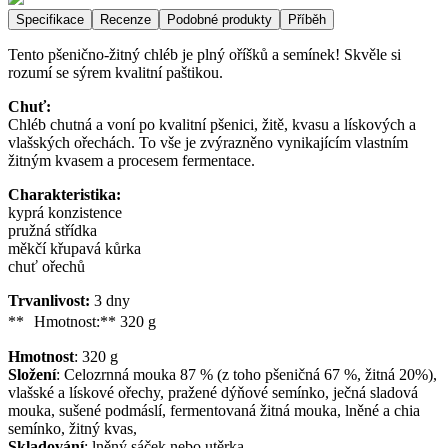
Specifikace
Recenze
Podobné produkty
Příběh
Tento pšenično-žitný chléb je plný oříšků a semínek! Skvěle si
rozumí se sýrem kvalitní paštikou.
Chuť:
Chléb chutná a voní po kvalitní pšenici, žitě, kvasu a lískových a
vlašských ořechách. To vše je zvýrazněno vynikajícím vlastním
žitným kvasem a procesem fermentace.
Charakteristika:
kyprá konzistence
pružná střídka
měkčí křupavá kůrka
chuť ořechů
Trvanlivost:
3 dny
** Hmotnost:** 320 g
Hmotnost
:
320
g
Složení
:
Celozrnná mouka 87 % (z toho pšeničná 67 %, žitná 20%),
vlašské a lískové ořechy, pražené dýňové semínko, ječná sladová
mouka, sušené podmáslí, fermentovaná žitná mouka, lněné a chia
semínko, žitný kvas,
Skladování
:
lněný sáček nebo utěrka