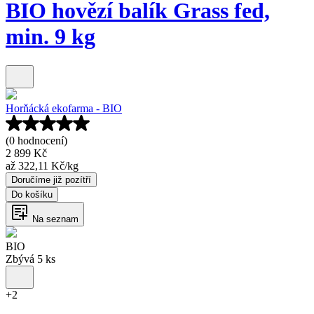
BIO hovězí balík Grass fed,
min. 9 kg
Horňácká ekofarma - BIO
(0 hodnocení)
2 899 Kč
až
322,11 Kč
/
kg
Doručíme již pozítří
Do košíku
Na seznam
BIO
Zbývá 5 ks
+
2