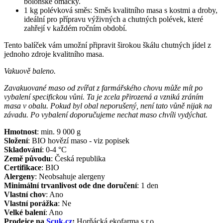
boloňské omáčky.
1 kg polévková směs: Směs kvalitního masa s kostmi a droby,
ideální pro přípravu výživných a chutných polévek, které
zahřejí v každém ročním období.
Tento balíček vám umožní připravit širokou škálu chutných jídel z
jednoho zdroje kvalitního masa.
Vakuově baleno.
Zavakuované maso od zvířat z farmářského chovu může mít po
vybalení specifickou vůni. Ta je zcela přirozená a vzniká zráním
masa v obalu. Pokud byl obal neporušený, není tato vůně nijak na
závadu. Po vybalení doporučujeme nechat maso chvíli vydýchat.
Hmotnost
:
min. 9 000
g
Složení
:
BIO hovězí maso - viz popisek
Skladování
:
0-4 °C
Země původu
:
Česká republika
Certifikace
:
BIO
Alergeny
:
Neobsahuje alergeny
Minimální trvanlivost ode dne doručení
:
1 den
Vlastní chov
:
Ano
Vlastní porážka
:
Ne
Velké balení
:
Ano
Prodejce na
Scuk.cz
:
Horňácká ekofarma s.r.o.