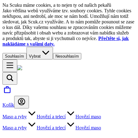
Na Scuku máme cookies, a to nejen ty od našich pekařů
Jako většina webů využíváme tzv. soubory cookies. Tyhle cookies
nekřupou, ani nedrobí, ale moc se nám hodí. Umožňují nám totiž
sledovat, jak Scuk.cz využíváte. A to nám pomůže posunout se zase
o kus dál. Díky vašemu souhlasu se zpracováním cookies můžeme
navíc přizpůsobit i obsah webu a zobrazovat vám nabídku služeb
a produktů tak, abyste si ji vychutnali co nejvíce.
Přečtěte si, jak
nakládáme s vašimi daty.
Souhlasím
Vybrat
Nesouhlasím
Košík
Maso a ryby
Hovězí a telecí
Hovězí maso
Maso a ryby
Hovězí a telecí
Hovězí maso