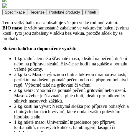
Specifikace
Recenze
Podobné produkty
Příběh
Tento velký balík masa obsahuje vše pro velké rodinné vaření.
BIO maso
je vždy samostatně zabalené ve vakuovém balení (vyjma
kostí - tyto jsou zabaleny v sáčku bez vakua, protože sáček by se
prothal).
Složení balíčku a doporučené využití:
1 kg zadní: Jemné a šťavnaté maso, ideální na pečení, dušení
nebo na přípravu steaků. Skvěle se hodí i na guláše a pomalu
vařené pokrmy.
2 kg krk: Maso s výraznou chutí a tukovou mramorovaností,
perfektní na dušení, pomalé pečení nebo na přípravu bohatých
ragú. Výborné také na grilování či vaření.
2 kg žebra: Vhodná na pomalé pečení, grilování nebo uzení.
Maso z žeber je šťavnaté a plné chutí, ideální pro milovníky
silných masových zážitků.
2 kg kosti na vývar: Nezbytná složka pro přípravu bohatých a
chutných domácích vývarů, které dodají vašim polévkám
hloubku a sílu.
1 kg mleté maso: Univerzální ingredience pro přípravu
karbanátků, masových kuliček, hamburgerů, lasagní či