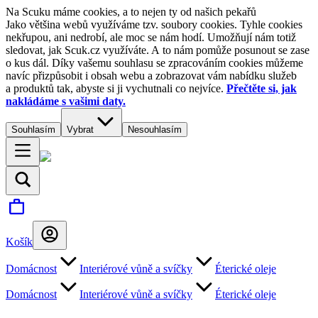
Na Scuku máme cookies, a to nejen ty od našich pekařů
Jako většina webů využíváme tzv. soubory cookies. Tyhle cookies
nekřupou, ani nedrobí, ale moc se nám hodí. Umožňují nám totiž
sledovat, jak Scuk.cz využíváte. A to nám pomůže posunout se zase
o kus dál. Díky vašemu souhlasu se zpracováním cookies můžeme
navíc přizpůsobit i obsah webu a zobrazovat vám nabídku služeb
a produktů tak, abyste si ji vychutnali co nejvíce.
Přečtěte si, jak
nakládáme s vašimi daty.
Souhlasím
Vybrat
Nesouhlasím
Košík
Domácnost
Interiérové vůně a svíčky
Éterické oleje
Domácnost
Interiérové vůně a svíčky
Éterické oleje