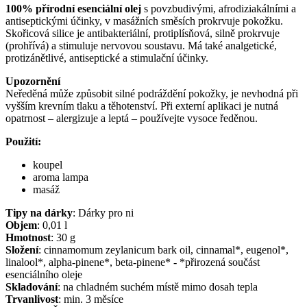
100% přírodní esenciální olej
s povzbudivými, afrodiziakálními a
antiseptickými účinky, v masážních směsích prokrvuje pokožku.
Skořicová silice je antibakteriální, protiplísňová, silně prokrvuje
(prohřívá) a stimuluje nervovou soustavu. Má také analgetické,
protizánětlivé, antiseptické a stimulační účinky.
Upozornění
Neředěná může způsobit silné podráždění pokožky, je nevhodná při
vyšším krevním tlaku a těhotenství. Při externí aplikaci je nutná
opatrnost – alergizuje a leptá – používejte vysoce ředěnou.
Použití:
koupel
aroma lampa
masáž
Tipy na dárky
:
Dárky pro ni
Objem
:
0,01
l
Hmotnost
:
30
g
Složení
:
cinnamomum zeylanicum bark oil, cinnamal*, eugenol*,
linalool*, alpha-pinene*, beta-pinene* - *přirozená součást
esenciálního oleje
Skladování
:
na chladném suchém místě mimo dosah tepla
Trvanlivost
:
min. 3 měsíce