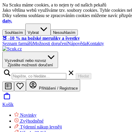
Na Scuku máme cookies, a to nejen ty od našich pekařů
Jako většina webů využíváme tzv. soubory cookies. Tyhle cookies nek
Díky vašemu souhlasu se zpracováním cookies můžeme navíc přizpůsobi
daty.
Souhlasím
Vybrat
Nesouhlasím
🍑​ -10 % na božské meruňky a švestky
Seznam farmářů
Možnosti doručení
Nápověda
Kontakty
Vyzvednutí nebo rozvoz
Zjistěte možnosti doručení
Hledat
Přihlášení / Registrace
Košík
Novinky
Zvýhodněné
Týdenní nákup levněji