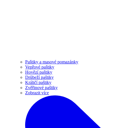
Paštiky a masové pomazánky
Vepřové paštiky
Hovězí paštiky
Drůbeží paštiky
Králičí paštiky
Zvěřinové paštiky
Zobrazit více