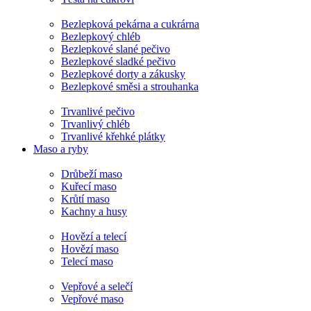
Bezlepková pekárna a cukrárna
Bezlepkový chléb
Bezlepkové slané pečivo
Bezlepkové sladké pečivo
Bezlepkové dorty a zákusky
Bezlepkové směsi a strouhanka
Trvanlivé pečivo
Trvanlivý chléb
Trvanlivé křehké plátky
Maso a ryby
Drůbeží maso
Kuřecí maso
Krůtí maso
Kachny a husy
Hovězí a telecí
Hovězí maso
Telecí maso
Vepřové a selečí
Vepřové maso