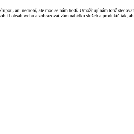
řupou, ani nedrobí, ale moc se nám hodí. Umožňují nám totiž sledovat
t i obsah webu a zobrazovat vám nabídku služeb a produktů tak, abyst