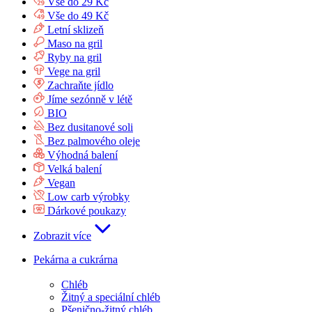
Vše do 29 Kč
Vše do 49 Kč
Letní sklizeň
Maso na gril
Ryby na gril
Vege na gril
Zachraňte jídlo
Jíme sezónně v létě
BIO
Bez dusitanové soli
Bez palmového oleje
Výhodná balení
Velká balení
Vegan
Low carb výrobky
Dárkové poukazy
Zobrazit více
Pekárna a cukrárna
Chléb
Žitný a speciální chléb
Pšenično-žitný chléb