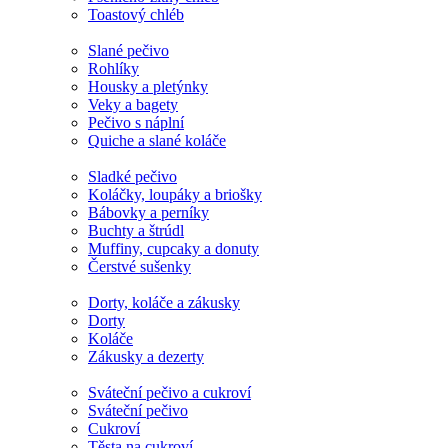
Toastový chléb
Slané pečivo
Rohlíky
Housky a pletýnky
Veky a bagety
Pečivo s náplní
Quiche a slané koláče
Sladké pečivo
Koláčky, loupáky a briošky
Bábovky a perníky
Buchty a štrúdl
Muffiny, cupcaky a donuty
Čerstvé sušenky
Dorty, koláče a zákusky
Dorty
Koláče
Zákusky a dezerty
Sváteční pečivo a cukroví
Sváteční pečivo
Cukroví
Těsta na cukroví