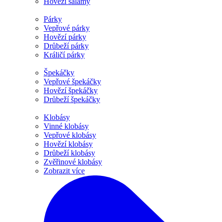
Hovězí salámy
Párky
Vepřové párky
Hovězí párky
Drůbeží párky
Králičí párky
Špekáčky
Vepřové špekáčky
Hovězí špekáčky
Drůbeží špekáčky
Klobásy
Vinné klobásy
Vepřové klobásy
Hovězí klobásy
Drůbeží klobásy
Zvěřinové klobásy
Zobrazit více