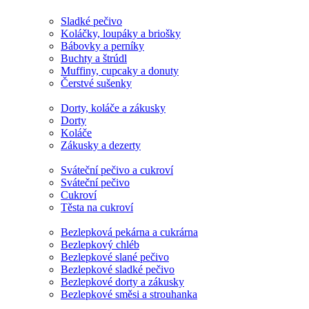
Sladké pečivo
Koláčky, loupáky a briošky
Bábovky a perníky
Buchty a štrúdl
Muffiny, cupcaky a donuty
Čerstvé sušenky
Dorty, koláče a zákusky
Dorty
Koláče
Zákusky a dezerty
Sváteční pečivo a cukroví
Sváteční pečivo
Cukroví
Těsta na cukroví
Bezlepková pekárna a cukrárna
Bezlepkový chléb
Bezlepkové slané pečivo
Bezlepkové sladké pečivo
Bezlepkové dorty a zákusky
Bezlepkové směsi a strouhanka