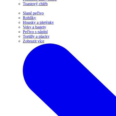
Toastový chléb
Slané pečivo
Rohlíky
Housky a pletýnky
Veky a bagety
Pečivo s náplní
Tortilly a placky
Zobrazit více