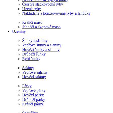
Čerstvé sladkovodní ryby
Uzené ryby
Nakládané a konzervované ryby a lahůdky
Králičí maso
Jehněčí a skopové maso
Uzeniny
Šunky a slaniny
Vepřové šunky a slaniny
Hovězí šunky a slaniny
Drůbeží šunky
Rybí šunky
Salámy
Vepřové salámy
Hovězí salámy
Párky
Vepřové párky
Hovězí párky
Drůbeží párky
Králičí párky