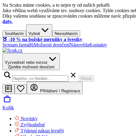
Na Scuku máme cookies, a to nejen ty od našich pekařů
Jako většina webů využíváme tzv. soubory cookies. Tyhle cookies nek
Díky vašemu souhlasu se zpracováním cookies můžeme navíc přizpůsobi
daty.
Souhlasím
Vybrat
Nesouhlasím
🍑​ -10 % na božské meruňky a švestky
Seznam farmářů
Možnosti doručení
Nápověda
Kontakty
Vyzvednutí nebo rozvoz
Zjistěte možnosti doručení
Hledat
Přihlášení / Registrace
Košík
Novinky
Zvýhodněné
Týdenní nákup levněji