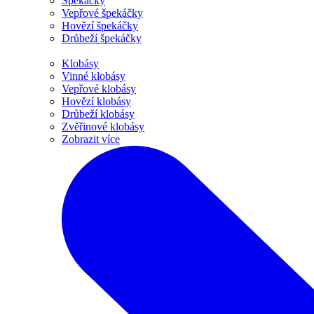
Špekáčky
Vepřové špekáčky
Hovězí špekáčky
Drůbeží špekáčky
Klobásy
Vinné klobásy
Vepřové klobásy
Hovězí klobásy
Drůbeží klobásy
Zvěřinové klobásy
Zobrazit více