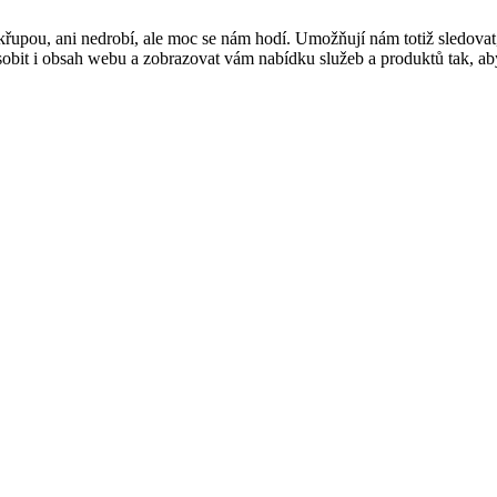
řupou, ani nedrobí, ale moc se nám hodí. Umožňují nám totiž sledovat
t i obsah webu a zobrazovat vám nabídku služeb a produktů tak, abyst