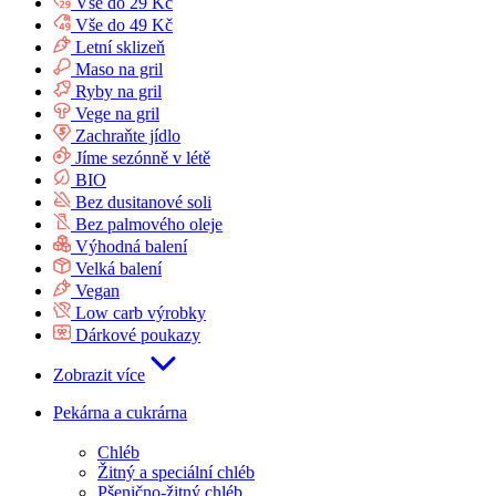
Vše do 29 Kč
Vše do 49 Kč
Letní sklizeň
Maso na gril
Ryby na gril
Vege na gril
Zachraňte jídlo
Jíme sezónně v létě
BIO
Bez dusitanové soli
Bez palmového oleje
Výhodná balení
Velká balení
Vegan
Low carb výrobky
Dárkové poukazy
Zobrazit více
Pekárna a cukrárna
Chléb
Žitný a speciální chléb
Pšenično-žitný chléb