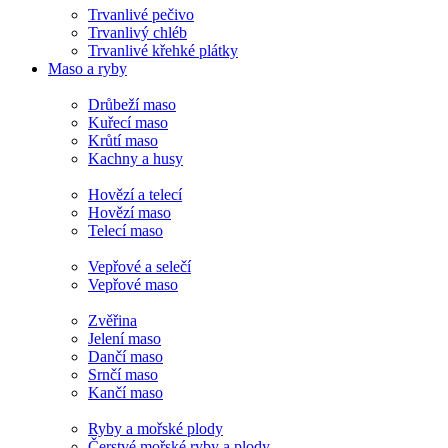
Trvanlivé pečivo
Trvanlivý chléb
Trvanlivé křehké plátky
Maso a ryby
Drůbeží maso
Kuřecí maso
Krůtí maso
Kachny a husy
Hovězí a telecí
Hovězí maso
Telecí maso
Vepřové a selečí
Vepřové maso
Zvěřina
Jelení maso
Dančí maso
Srnčí maso
Kančí maso
Ryby a mořské plody
Čerstvé mořské ryby a plody