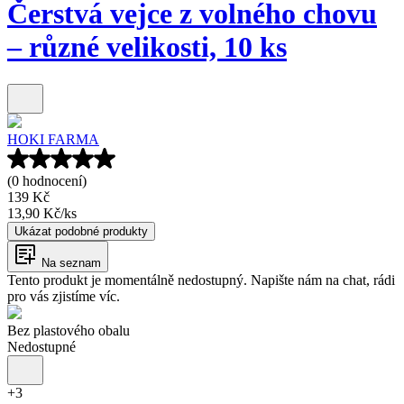
Čerstvá vejce z volného chovu
– různé velikosti, 10 ks
HOKI FARMA
(0 hodnocení)
139 Kč
13,90 Kč
/
ks
Ukázat podobné produkty
Na seznam
Tento produkt je momentálně nedostupný. Napište nám na chat, rádi
pro vás zjistíme víc.
Bez plastového obalu
Nedostupné
+
3