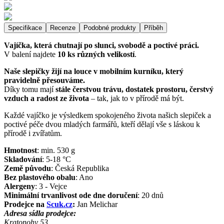
Specifikace
Recenze
Podobné produkty
Příběh
Vajíčka, která chutnají po slunci, svobodě a poctivé práci.
V balení najdete
10 ks různých velikostí
.
Naše slepičky žijí na louce v mobilním kurníku, který
pravidelně přesouváme.
Díky tomu mají
stále čerstvou trávu, dostatek prostoru, čerstvý
vzduch a radost ze života
– tak, jak to v přírodě má být.
Každé vajíčko je výsledkem spokojeného života našich slepiček a
poctivé péče dvou mladých farmářů, kteří dělají vše s láskou k
přírodě i zvířatům.
Hmotnost
:
min. 530
g
Skladování
:
5-18 °C
Země původu
:
Česká Republika
Bez plastového obalu
:
Ano
Alergeny
:
3 - Vejce
Minimální trvanlivost ode dne doručení
:
20 dnů
Prodejce na
Scuk.cz
:
Jan Melichar
Adresa sídla prodejce:
Kratonohy 53