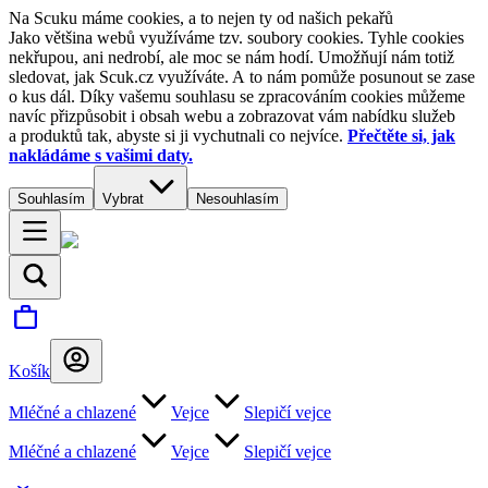
Na Scuku máme cookies, a to nejen ty od našich pekařů
Jako většina webů využíváme tzv. soubory cookies. Tyhle cookies
nekřupou, ani nedrobí, ale moc se nám hodí. Umožňují nám totiž
sledovat, jak Scuk.cz využíváte. A to nám pomůže posunout se zase
o kus dál. Díky vašemu souhlasu se zpracováním cookies můžeme
navíc přizpůsobit i obsah webu a zobrazovat vám nabídku služeb
a produktů tak, abyste si ji vychutnali co nejvíce.
Přečtěte si, jak
nakládáme s vašimi daty.
Souhlasím
Vybrat
Nesouhlasím
Košík
Mléčné a chlazené
Vejce
Slepičí vejce
Mléčné a chlazené
Vejce
Slepičí vejce