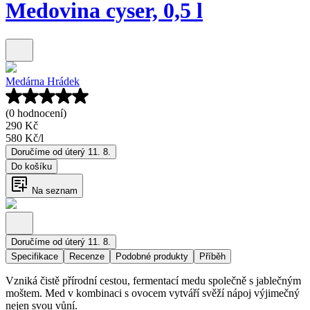
Medovina cyser, 0,5 l
Medárna Hrádek
(0 hodnocení)
290 Kč
580 Kč
/
l
Doručíme od úterý 11. 8.
Do košíku
Na seznam
Doručíme od úterý 11. 8.
Specifikace
Recenze
Podobné produkty
Příběh
Vzniká čistě přírodní cestou, fermentací medu společně s jablečným
moštem. Med v kombinaci s ovocem vytváří svěží nápoj výjimečný
nejen svou vůní.