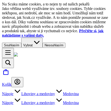
Na Scuku máme cookies, a to nejen ty od našich pekařů
Jako většina webů využíváme tzv. soubory cookies. Tyhle cookies
nekřupou, ani nedrobí, ale moc se nám hodí. Umožňují nám totiž
sledovat, jak Scuk.cz využíváte. A to nám pomůže posunout se zase
o kus dál. Díky vašemu souhlasu se zpracováním cookies můžeme
navíc přizpůsobit i obsah webu a zobrazovat vám nabídku služeb
a produktů tak, abyste si ji vychutnali co nejvíce.
Přečtěte si, jak
nakládáme s vašimi daty.
Souhlasím
Vybrat
Nesouhlasím
Košík
Nápoje
Lihoviny a medoviny
Medovina
Nápoje
Lihoviny a medoviny
Medovina