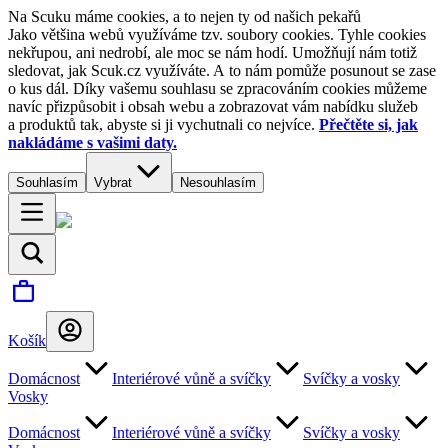
Na Scuku máme cookies, a to nejen ty od našich pekařů
Jako většina webů využíváme tzv. soubory cookies. Tyhle cookies
nekřupou, ani nedrobí, ale moc se nám hodí. Umožňují nám totiž
sledovat, jak Scuk.cz využíváte. A to nám pomůže posunout se zase
o kus dál. Díky vašemu souhlasu se zpracováním cookies můžeme
navíc přizpůsobit i obsah webu a zobrazovat vám nabídku služeb
a produktů tak, abyste si ji vychutnali co nejvíce.
Přečtěte si, jak
nakládáme s vašimi daty.
Souhlasím
Vybrat
Nesouhlasím
Košík
Domácnost
Interiérové vůně a svíčky
Svíčky a vosky
Vosky
Domácnost
Interiérové vůně a svíčky
Svíčky a vosky