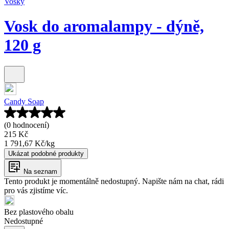
Vosky
Vosk do aromalampy - dýně,
120 g
Candy Soap
(0 hodnocení)
215 Kč
1 791,67 Kč
/
kg
Ukázat podobné produkty
Na seznam
Tento produkt je momentálně nedostupný. Napište nám na chat, rádi
pro vás zjistíme víc.
Bez plastového obalu
Nedostupné