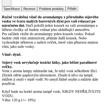
Specifikace
Recenze
Podobné produkty
Příběh
Ručně vyráběná vůně do aromalampy z přírodního sójového
vosku ve tvaru malých barevných dýní pro vaši relaxaci po
náročném dni.
Stačí položit jeden kousek na vaši aromalampu a
během chvilky už budete vnímat jeho uklidňující atmosféru.
Pro začátek vložte do aromalampy jeden kousek vosku. Pokud
budete chtít vůni zintenzivnit, přidejte další kousek. Nebo
vyzkoušejte některou z našich svíček, které vám přinesou stejnou
vůni, jako naše vosky.
Vůně: dýně.
Sójový vosk nevylučuje toxické látky, jako běžné parafínové
svíčky.
Vosk z aroma lampy odstraníte tak, že tuhý vosk seškrábete lžicí.
Zbytek otřete papírovým ubrouskem. Zbude-li něco na lampě,
můžete ji omýt v teplé vodě. Po umytí řádně osušte a můžete dále
používat.
Když bude na horké aroma lampě vosk, NIKDY NEPŘILÍVEJTE
VODU.
Váha: 120 g (+/- 10%)