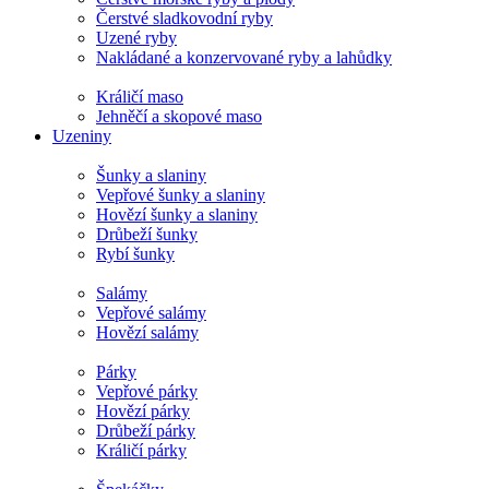
Čerstvé sladkovodní ryby
Uzené ryby
Nakládané a konzervované ryby a lahůdky
Králičí maso
Jehněčí a skopové maso
Uzeniny
Šunky a slaniny
Vepřové šunky a slaniny
Hovězí šunky a slaniny
Drůbeží šunky
Rybí šunky
Salámy
Vepřové salámy
Hovězí salámy
Párky
Vepřové párky
Hovězí párky
Drůbeží párky
Králičí párky