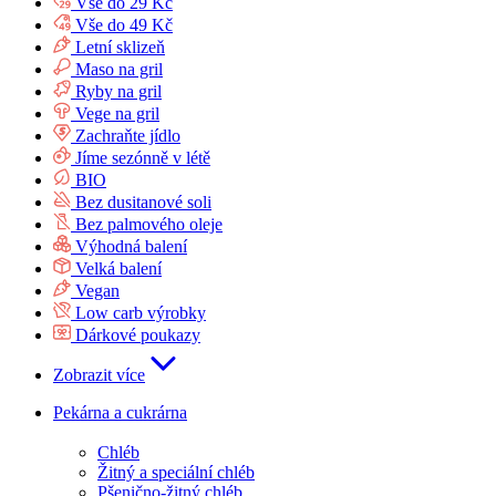
Vše do 29 Kč
Vše do 49 Kč
Letní sklizeň
Maso na gril
Ryby na gril
Vege na gril
Zachraňte jídlo
Jíme sezónně v létě
BIO
Bez dusitanové soli
Bez palmového oleje
Výhodná balení
Velká balení
Vegan
Low carb výrobky
Dárkové poukazy
Zobrazit více
Pekárna a cukrárna
Chléb
Žitný a speciální chléb
Pšenično-žitný chléb