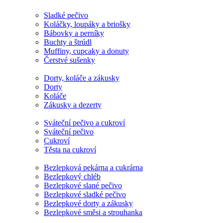
Sladké pečivo
Koláčky, loupáky a briošky
Bábovky a perníky
Buchty a štrúdl
Muffiny, cupcaky a donuty
Čerstvé sušenky
Dorty, koláče a zákusky
Dorty
Koláče
Zákusky a dezerty
Sváteční pečivo a cukroví
Sváteční pečivo
Cukroví
Těsta na cukroví
Bezlepková pekárna a cukrárna
Bezlepkový chléb
Bezlepkové slané pečivo
Bezlepkové sladké pečivo
Bezlepkové dorty a zákusky
Bezlepkové směsi a strouhanka