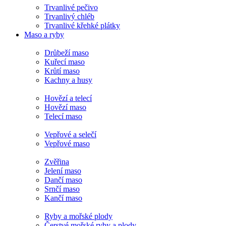
Trvanlivé pečivo
Trvanlivý chléb
Trvanlivé křehké plátky
Maso a ryby
Drůbeží maso
Kuřecí maso
Krůtí maso
Kachny a husy
Hovězí a telecí
Hovězí maso
Telecí maso
Vepřové a selečí
Vepřové maso
Zvěřina
Jelení maso
Dančí maso
Srnčí maso
Kančí maso
Ryby a mořské plody
Čerstvé mořské ryby a plody