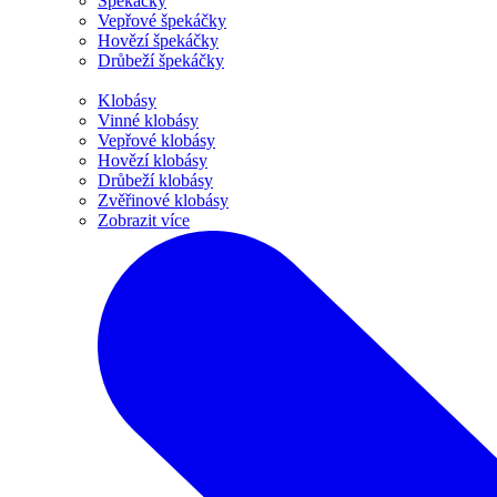
Špekáčky
Vepřové špekáčky
Hovězí špekáčky
Drůbeží špekáčky
Klobásy
Vinné klobásy
Vepřové klobásy
Hovězí klobásy
Drůbeží klobásy
Zvěřinové klobásy
Zobrazit více