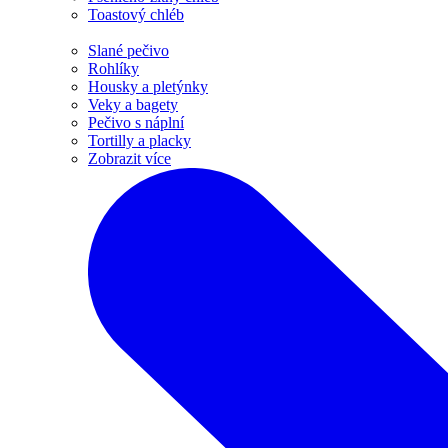
Toastový chléb
Slané pečivo
Rohlíky
Housky a pletýnky
Veky a bagety
Pečivo s náplní
Tortilly a placky
Zobrazit více