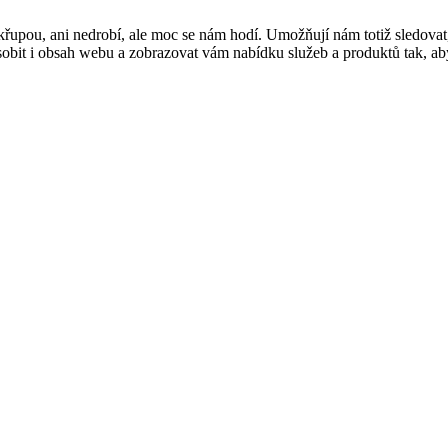
řupou, ani nedrobí, ale moc se nám hodí. Umožňují nám totiž sledovat
t i obsah webu a zobrazovat vám nabídku služeb a produktů tak, abyst