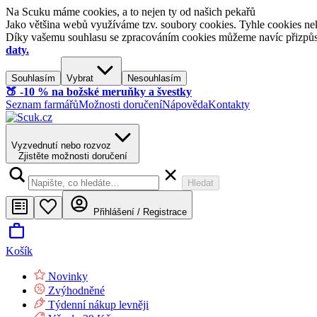
Na Scuku máme cookies, a to nejen ty od našich pekařů
Jako většina webů využíváme tzv. soubory cookies. Tyhle cookies nek
Díky vašemu souhlasu se zpracováním cookies můžeme navíc přizpůsobi
daty.
Souhlasím
Vybrat
Nesouhlasím
🍑​ -10 % na božské meruňky a švestky
Seznam farmářů
Možnosti doručení
Nápověda
Kontakty
Vyzvednutí nebo rozvoz
Zjistěte možnosti doručení
Hledat
Přihlášení / Registrace
Košík
Novinky
Zvýhodněné
Týdenní nákup levněji