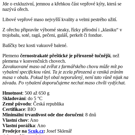
Jde o exkluzivní, jemnou a křehkou část vepřové kýty, která se
nazývá ořech.
Libové vepřové maso nejvyšší kvality a velmi pestrého užití.
Z ořechu připravíte výborné steaky, řízky přírodní i „klasiku“ v
trojobalu, soté, ragú, pečeni, guláš, perkelt či fondue.
Balíčky bez kosti vakuově balené.
Plemeno
černostrakaté přeštické je přirozeně tučnější
, než
plemena v konvenčních chovech.
Zavakuované maso od zvířat z farmářského chovu může mít po
vybalení specifickou vůni. Ta je zcela přirozená a vzniká zráním
masa v obalu. Pokud byl obal neporušený, není tato vůně nijak na
závadu. Po vybalení doporučujeme nechat maso chvíli vydýchat.
Hmotnost
:
500 až 650
g
Skladování
:
do 5 °C
Země původu
:
Česká republika
Certifikace
:
BIO
Minimální trvanlivost ode dne doručení
:
8 dnů
Vlastní chov
:
Ano
Vlastní porážka
:
Ano
Prodejce na
Scuk.cz
:
Josef Sklenář