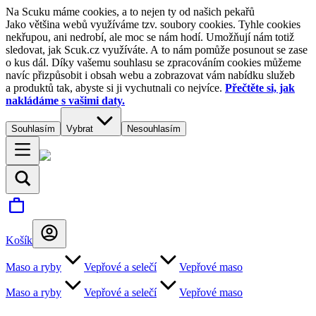
Na Scuku máme cookies, a to nejen ty od našich pekařů
Jako většina webů využíváme tzv. soubory cookies. Tyhle cookies
nekřupou, ani nedrobí, ale moc se nám hodí. Umožňují nám totiž
sledovat, jak Scuk.cz využíváte. A to nám pomůže posunout se zase
o kus dál. Díky vašemu souhlasu se zpracováním cookies můžeme
navíc přizpůsobit i obsah webu a zobrazovat vám nabídku služeb
a produktů tak, abyste si ji vychutnali co nejvíce.
Přečtěte si, jak
nakládáme s vašimi daty.
Souhlasím
Vybrat
Nesouhlasím
Košík
Maso a ryby
Vepřové a selečí
Vepřové maso
Maso a ryby
Vepřové a selečí
Vepřové maso