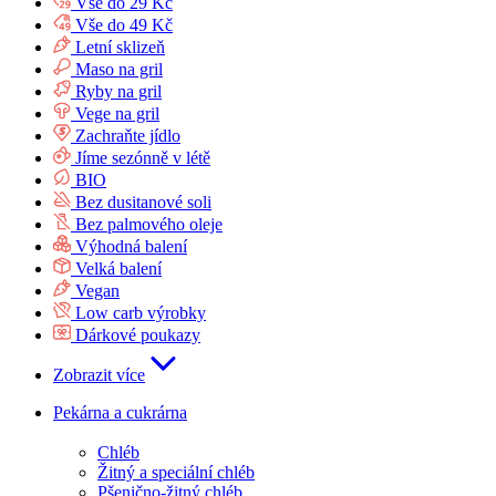
Vše do 29 Kč
Vše do 49 Kč
Letní sklizeň
Maso na gril
Ryby na gril
Vege na gril
Zachraňte jídlo
Jíme sezónně v létě
BIO
Bez dusitanové soli
Bez palmového oleje
Výhodná balení
Velká balení
Vegan
Low carb výrobky
Dárkové poukazy
Zobrazit více
Pekárna a cukrárna
Chléb
Žitný a speciální chléb
Pšenično-žitný chléb