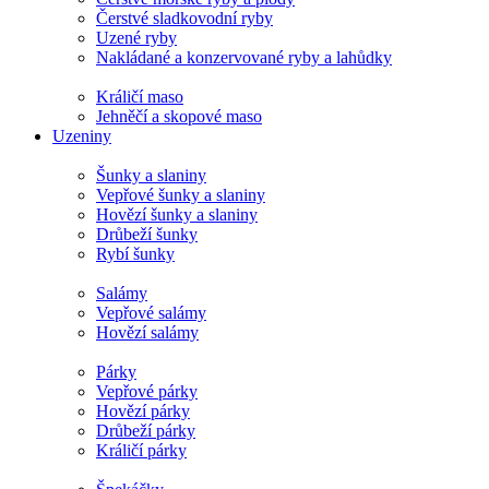
Čerstvé sladkovodní ryby
Uzené ryby
Nakládané a konzervované ryby a lahůdky
Králičí maso
Jehněčí a skopové maso
Uzeniny
Šunky a slaniny
Vepřové šunky a slaniny
Hovězí šunky a slaniny
Drůbeží šunky
Rybí šunky
Salámy
Vepřové salámy
Hovězí salámy
Párky
Vepřové párky
Hovězí párky
Drůbeží párky
Králičí párky