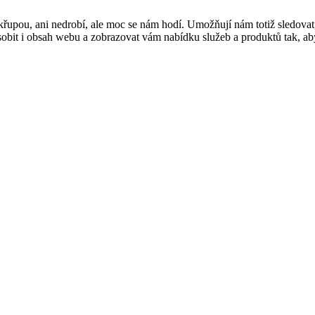
řupou, ani nedrobí, ale moc se nám hodí. Umožňují nám totiž sledovat
t i obsah webu a zobrazovat vám nabídku služeb a produktů tak, abyst