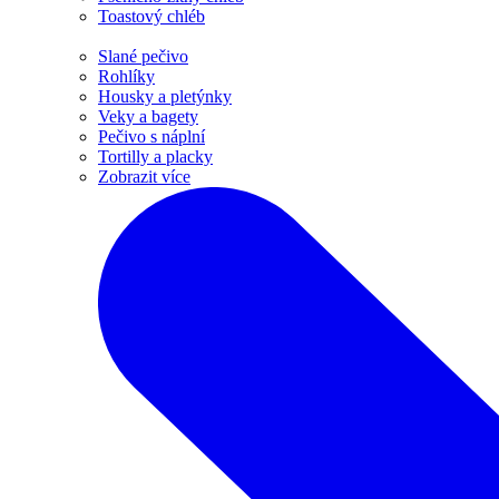
Toastový chléb
Slané pečivo
Rohlíky
Housky a pletýnky
Veky a bagety
Pečivo s náplní
Tortilly a placky
Zobrazit více