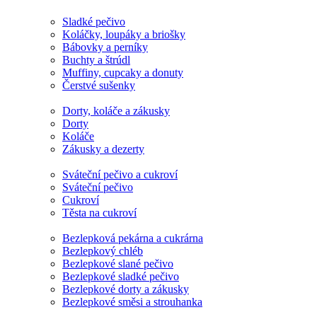
Sladké pečivo
Koláčky, loupáky a briošky
Bábovky a perníky
Buchty a štrúdl
Muffiny, cupcaky a donuty
Čerstvé sušenky
Dorty, koláče a zákusky
Dorty
Koláče
Zákusky a dezerty
Sváteční pečivo a cukroví
Sváteční pečivo
Cukroví
Těsta na cukroví
Bezlepková pekárna a cukrárna
Bezlepkový chléb
Bezlepkové slané pečivo
Bezlepkové sladké pečivo
Bezlepkové dorty a zákusky
Bezlepkové směsi a strouhanka