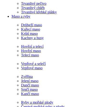
Trvanlivé pečivo
Trvanlivý chléb
Trvanlivé křehké plátky
Maso a ryby
Drůbeží maso
Kuřecí maso
Krůtí maso
Kachny a husy
Hovězí a telecí
Hovězí maso
Telecí maso
Vepřové a selečí
Vepřové maso
Zvěřina
Jelení maso
Dančí maso
Srnčí maso
Kančí maso
Ryby a mořské plody
Čerstvé mořské ryby a plody