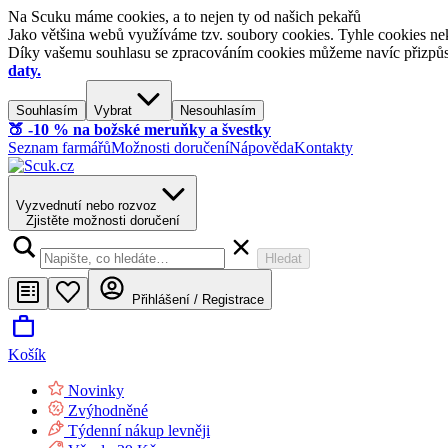
Na Scuku máme cookies, a to nejen ty od našich pekařů
Jako většina webů využíváme tzv. soubory cookies. Tyhle cookies nek
Díky vašemu souhlasu se zpracováním cookies můžeme navíc přizpůsobi
daty.
Souhlasím
Vybrat
Nesouhlasím
🍑​ -10 % na božské meruňky a švestky
Seznam farmářů
Možnosti doručení
Nápověda
Kontakty
Vyzvednutí nebo rozvoz
Zjistěte možnosti doručení
Hledat
Přihlášení / Registrace
Košík
Novinky
Zvýhodněné
Týdenní nákup levněji