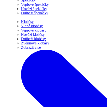
Špekáčky
Vepřové špekáčky
Hovězí špekáčky
Drůbeží špekáčky
Klobásy
Vinné klobásy
Vepřové klobásy
Hovězí klobásy
Drůbeží klobásy
Zvěřinové klobásy
Zobrazit více