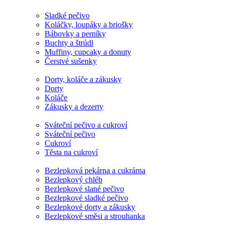
Sladké pečivo
Koláčky, loupáky a briošky
Bábovky a perníky
Buchty a štrúdl
Muffiny, cupcaky a donuty
Čerstvé sušenky
Dorty, koláče a zákusky
Dorty
Koláče
Zákusky a dezerty
Sváteční pečivo a cukroví
Sváteční pečivo
Cukroví
Těsta na cukroví
Bezlepková pekárna a cukrárna
Bezlepkový chléb
Bezlepkové slané pečivo
Bezlepkové sladké pečivo
Bezlepkové dorty a zákusky
Bezlepkové směsi a strouhanka