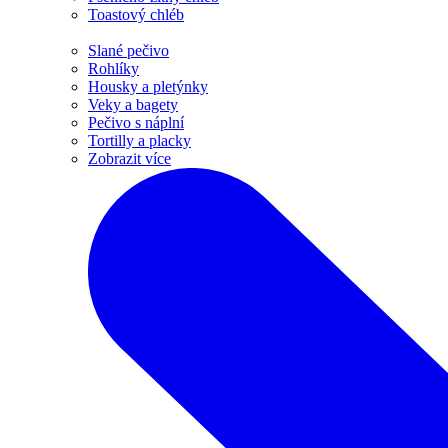
Toastový chléb
Slané pečivo
Rohlíky
Housky a pletýnky
Veky a bagety
Pečivo s náplní
Tortilly a placky
Zobrazit více