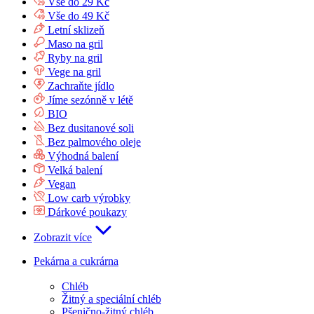
Vše do 29 Kč
Vše do 49 Kč
Letní sklizeň
Maso na gril
Ryby na gril
Vege na gril
Zachraňte jídlo
Jíme sezónně v létě
BIO
Bez dusitanové soli
Bez palmového oleje
Výhodná balení
Velká balení
Vegan
Low carb výrobky
Dárkové poukazy
Zobrazit více
Pekárna a cukrárna
Chléb
Žitný a speciální chléb
Pšenično-žitný chléb