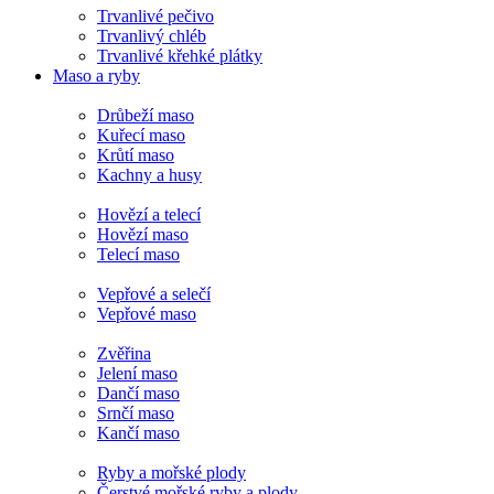
Trvanlivé pečivo
Trvanlivý chléb
Trvanlivé křehké plátky
Maso a ryby
Drůbeží maso
Kuřecí maso
Krůtí maso
Kachny a husy
Hovězí a telecí
Hovězí maso
Telecí maso
Vepřové a selečí
Vepřové maso
Zvěřina
Jelení maso
Dančí maso
Srnčí maso
Kančí maso
Ryby a mořské plody
Čerstvé mořské ryby a plody