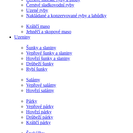
Čerstvé sladkovodní ryby
Uzené ryby
Nakládané a konzervované ryby a lahůdky
Králičí maso
Jehněčí a skopové maso
Uzeniny
Šunky a slaniny
Vepřové šunky a slaniny
Hovězí šunky a slaniny
Drůbeží šunky
Rybí šunky
Salámy
Vepřové salámy
Hovězí salámy
Párky
Vepřové párky
Hovězí párky
Drůbeží párky
Králičí párky