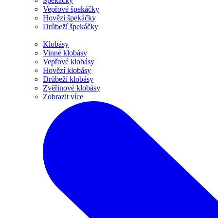
Špekáčky
Vepřové špekáčky
Hovězí špekáčky
Drůbeží špekáčky
Klobásy
Vinné klobásy
Vepřové klobásy
Hovězí klobásy
Drůbeží klobásy
Zvěřinové klobásy
Zobrazit více