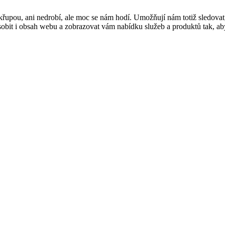
řupou, ani nedrobí, ale moc se nám hodí. Umožňují nám totiž sledovat
t i obsah webu a zobrazovat vám nabídku služeb a produktů tak, abyst