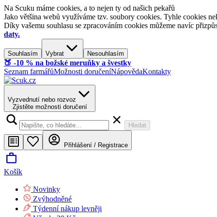
Na Scuku máme cookies, a to nejen ty od našich pekařů
Jako většina webů využíváme tzv. soubory cookies. Tyhle cookies nek
Díky vašemu souhlasu se zpracováním cookies můžeme navíc přizpůsobi
daty.
Souhlasím
Vybrat
Nesouhlasím
🍑​ -10 % na božské meruňky a švestky
Seznam farmářů
Možnosti doručení
Nápověda
Kontakty
Vyzvednutí nebo rozvoz
Zjistěte možnosti doručení
Hledat
Přihlášení / Registrace
Košík
Novinky
Zvýhodněné
Týdenní nákup levněji