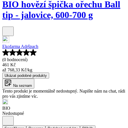
BIO hovězí špička ořechu Ball
tip - jalovice, 600-700 g
Ekofarma Adršpach
(0 hodnocení)
461 Kč
až
768,33 Kč
/
kg
Ukázat podobné produkty
Na seznam
Tento produkt je momentálně nedostupný. Napište nám na chat, rádi
pro vás zjistíme víc.
BIO
Nedostupné