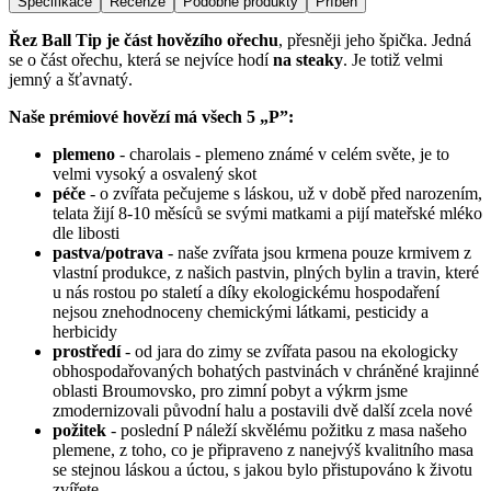
Specifikace
Recenze
Podobné produkty
Příběh
Řez Ball Tip je část hovězího ořechu
, přesněji jeho špička. Jedná
se o část ořechu, která se nejvíce hodí
na steaky
. Je totiž velmi
jemný a šťavnatý.
Naše prémiové hovězí má všech 5 „P”:
plemeno
- charolais - plemeno známé v celém světe, je to
velmi vysoký a osvalený skot
péče
- o zvířata pečujeme s láskou, už v době před narozením,
telata žijí 8-10 měsíců se svými matkami a pijí mateřské mléko
dle libosti
pastva/potrava
- naše zvířata jsou krmena pouze krmivem z
vlastní produkce, z našich pastvin, plných bylin a travin, které
u nás rostou po staletí a díky ekologickému hospodaření
nejsou znehodnoceny chemickými látkami, pesticidy a
herbicidy
prostředí
- od jara do zimy se zvířata pasou na ekologicky
obhospodařovaných bohatých pastvinách v chráněné krajinné
oblasti Broumovsko, pro zimní pobyt a výkrm jsme
zmodernizovali původní halu a postavili dvě další zcela nové
požitek
- poslední P náleží skvělému požitku z masa našeho
plemene, z toho, co je připraveno z nanejvýš kvalitního masa
se stejnou láskou a úctou, s jakou bylo přistupováno k životu
zvířete