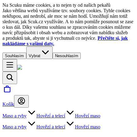
Na Scuku máme cookies, a to nejen ty od našich pekařů
Jako většina webů využíváme tzv. soubory cookies. Tyhle cookies
nekřupou, ani nedrobí, ale moc se nám hodí. Umožňují nám totiž
sledovat, jak Scuk.cz využíváte. A to nám pomůže posunout se zase
o kus dál. Díky vašemu souhlasu se zpracováním cookies můžeme
navíc přizpůsobit i obsah webu a zobrazovat vám nabídku služeb
a produktů tak, abyste si ji vychutnali co nejvíce.
Přečtěte si, jak
nakládáme s vašimi daty.
Souhlasím
Vybrat
Nesouhlasím
Košík
Maso a ryby
Hovězí a telecí
Hovězí maso
Maso a ryby
Hovězí a telecí
Hovězí maso