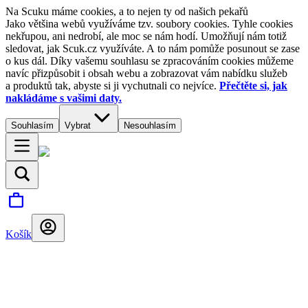
Na Scuku máme cookies, a to nejen ty od našich pekařů
Jako většina webů využíváme tzv. soubory cookies. Tyhle cookies
nekřupou, ani nedrobí, ale moc se nám hodí. Umožňují nám totiž
sledovat, jak Scuk.cz využíváte. A to nám pomůže posunout se zase
o kus dál. Díky vašemu souhlasu se zpracováním cookies můžeme
navíc přizpůsobit i obsah webu a zobrazovat vám nabídku služeb
a produktů tak, abyste si ji vychutnali co nejvíce.
Přečtěte si, jak
nakládáme s vašimi daty.
Souhlasím
Vybrat
Nesouhlasím
Košík