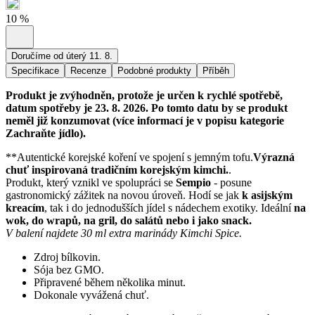
10
%
Doručíme od úterý 11. 8.
Specifikace
Recenze
Podobné produkty
Příběh
Produkt je zvýhodněn, protože je určen k rychlé spotřebě,
datum spotřeby je 23. 8. 2026. Po tomto datu by se produkt
neměl již konzumovat (více informací je v popisu kategorie
Zachraňte jídlo).
**Autentické korejské koření ve spojení s jemným tofu.
Výrazná
chuť inspirovaná tradičním korejským kimchi.
.
Produkt, který vznikl ve spolupráci se
Sempio
- posune
gastronomický zážitek na novou úroveň. Hodí se jak
k asijským
kreacím
, tak i do jednodušších jídel s nádechem exotiky. Ideální
na
wok, do wrapů, na gril, do salátů nebo i jako snack.
V balení najdete 30 ml extra marinády Kimchi Spice.
Zdroj bílkovin.
Sója bez GMO.
Připravené během několika minut.
Dokonale vyvážená chuť.