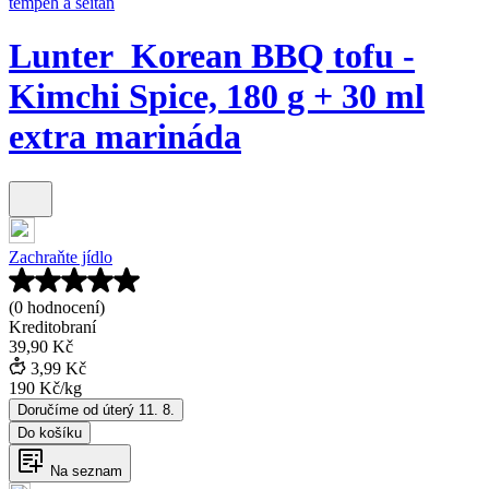
tempeh a seitan
Lunter_Korean BBQ tofu -
Kimchi Spice, 180 g + 30 ml
extra marináda
Zachraňte jídlo
(0 hodnocení)
Kreditobraní
39,90 Kč
3,99 Kč
190 Kč
/
kg
Doručíme od úterý 11. 8.
Do košíku
Na seznam