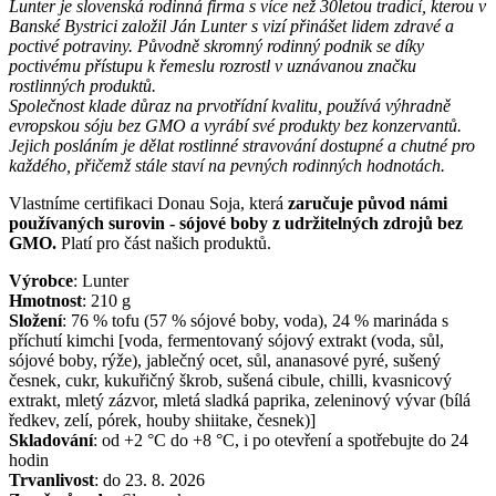
Lunter je slovenská rodinná firma s více než 30letou tradicí, kterou v
Banské Bystrici založil Ján Lunter s vizí přinášet lidem zdravé a
poctivé potraviny. Původně skromný rodinný podnik se díky
poctivému přístupu k řemeslu rozrostl v uznávanou značku
rostlinných produktů.
Společnost klade důraz na prvotřídní kvalitu, používá výhradně
evropskou sóju bez GMO a vyrábí své produkty bez konzervantů.
Jejich posláním je dělat rostlinné stravování dostupné a chutné pro
každého, přičemž stále staví na pevných rodinných hodnotách.
Vlastníme certifikaci Donau Soja, která
zaručuje původ námi
používaných surovin - sójové boby z udržitelných zdrojů bez
GMO.
Platí pro část našich produktů.
Výrobce
:
Lunter
Hmotnost
:
210
g
Složení
:
76 % tofu (57 % sójové boby, voda), 24 % marináda s
příchutí kimchi [voda, fermentovaný sójový extrakt (voda, sůl,
sójové boby, rýže), jablečný ocet, sůl, ananasové pyré, sušený
česnek, cukr, kukuřičný škrob, sušená cibule, chilli, kvasnicový
extrakt, mletý zázvor, mletá sladká paprika, zeleninový vývar (bílá
ředkev, zelí, pórek, houby shiitake, česnek)]
Skladování
:
od +2 °C do +8 °C, i po otevření a spotřebujte do 24
hodin
Trvanlivost
:
do 23. 8. 2026