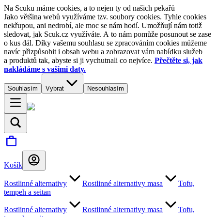
Na Scuku máme cookies, a to nejen ty od našich pekařů
Jako většina webů využíváme tzv. soubory cookies. Tyhle cookies
nekřupou, ani nedrobí, ale moc se nám hodí. Umožňují nám totiž
sledovat, jak Scuk.cz využíváte. A to nám pomůže posunout se zase
o kus dál. Díky vašemu souhlasu se zpracováním cookies můžeme
navíc přizpůsobit i obsah webu a zobrazovat vám nabídku služeb
a produktů tak, abyste si ji vychutnali co nejvíce.
Přečtěte si, jak
nakládáme s vašimi daty.
Souhlasím
Vybrat
Nesouhlasím
Košík
Rostlinné alternativy
Rostlinné alternativy masa
Tofu,
tempeh a seitan
Rostlinné alternativy
Rostlinné alternativy masa
Tofu,