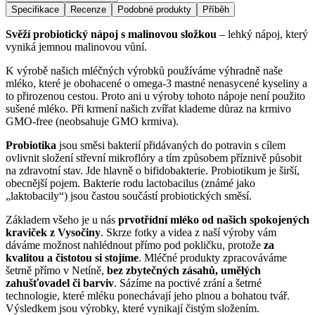
Specifikace
Recenze
Podobné produkty
Příběh
Svěží probiotický nápoj s malinovou složkou
– lehký nápoj, který
vyniká jemnou malinovou vůní.
K výrobě našich mléčných výrobků používáme výhradně naše
mléko, které je obohacené o omega-3 mastné nenasycené kyseliny a
to přirozenou cestou. Proto ani u výroby tohoto nápoje není použito
sušené mléko. Při krmení našich zvířat klademe důraz na krmivo
GMO-free (neobsahuje GMO krmiva).
Probiotika
jsou směsi bakterií přidávaných do potravin s cílem
ovlivnit složení střevní mikroflóry a tím způsobem příznivě působit
na zdravotní stav. Jde hlavně o bifidobakterie. Probiotikum je širší,
obecnější pojem. Bakterie rodu lactobacilus (známé jako
„laktobacily“) jsou častou součástí probiotických směsí.
Základem všeho je u nás
prvotřídní mléko od našich spokojených
kraviček z Vysočiny
. Skrze fotky a videa z naší výroby vám
dáváme možnost nahlédnout přímo pod pokličku, protože
za
kvalitou a čistotou si stojíme
. Mléčné produkty zpracováváme
šetrně přímo v Netíně,
bez zbytečných zásahů, umělých
zahušťovadel či barviv
. Sázíme na poctivé zrání a šetrné
technologie, které mléku ponechávají jeho plnou a bohatou tvář.
Výsledkem jsou výrobky, které vynikají čistým složením.