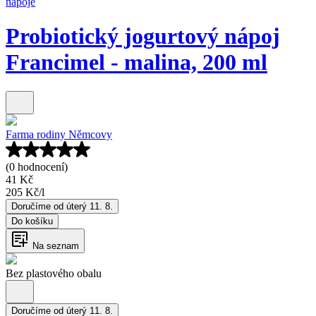
nápoje
Probiotický jogurtový nápoj
Francimel - malina, 200 ml
Farma rodiny Němcovy
(0 hodnocení)
41 Kč
205 Kč
/
l
Doručíme od úterý 11. 8.
Do košíku
Na seznam
Bez plastového obalu
Doručíme od úterý 11. 8.