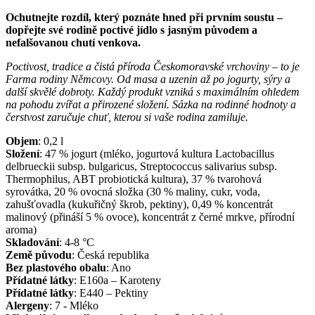
Ochutnejte rozdíl, který poznáte hned při prvním soustu –
dopřejte své rodině poctivé jídlo s jasným původem a
nefalšovanou chutí venkova.
Poctivost, tradice a čistá příroda Českomoravské vrchoviny – to je
Farma rodiny Němcovy. Od masa a uzenin až po jogurty, sýry a
další skvělé dobroty. Každý produkt vzniká s maximálním ohledem
na pohodu zvířat a přirozené složení. Sázka na rodinné hodnoty a
čerstvost zaručuje chuť, kterou si vaše rodina zamiluje.
Objem
:
0,2
l
Složení
:
47 % jogurt (mléko, jogurtová kultura Lactobacillus
delbrueckii subsp. bulgaricus, Streptococcus salivarius subsp.
Thermophilus, ABT probiotická kultura), 37 % tvarohová
syrovátka, 20 % ovocná složka (30 % maliny, cukr, voda,
zahušťovadla (kukuřičný škrob, pektiny), 0,49 % koncentrát
malinový (přináší 5 % ovoce), koncentrát z černé mrkve, přírodní
aroma)
Skladování
:
4-8 °C
Země původu
:
Česká republika
Bez plastového obalu
:
Ano
Přídatné látky
:
E160a – Karoteny
Přídatné látky
:
E440 – Pektiny
Alergeny
:
7 - Mléko