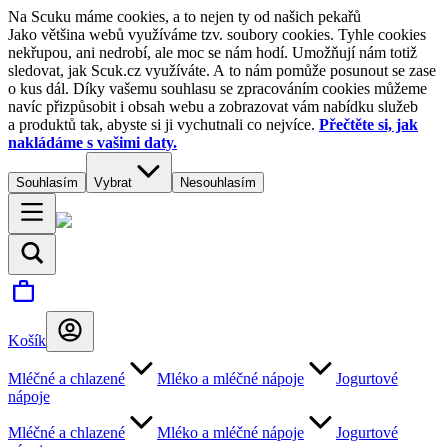
Na Scuku máme cookies, a to nejen ty od našich pekařů
Jako většina webů využíváme tzv. soubory cookies. Tyhle cookies
nekřupou, ani nedrobí, ale moc se nám hodí. Umožňují nám totiž
sledovat, jak Scuk.cz využíváte. A to nám pomůže posunout se zase
o kus dál. Díky vašemu souhlasu se zpracováním cookies můžeme
navíc přizpůsobit i obsah webu a zobrazovat vám nabídku služeb
a produktů tak, abyste si ji vychutnali co nejvíce.
Přečtěte si, jak
nakládáme s vašimi daty.
Souhlasím
Vybrat
Nesouhlasím
Košík
Mléčné a chlazené
Mléko a mléčné nápoje
Jogurtové
nápoje
Mléčné a chlazené
Mléko a mléčné nápoje
Jogurtové