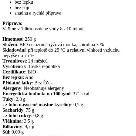
bez lepku
bez sóji
snadná a rychlá příprava
Příprava:
Vaříme v 1 litru osolené vody 8 - 10 minut.
Hmotnost
:
250
g
Složení
:
BIO celozrnná rýžová mouka, spirulina 3 %
Skladování
:
při teplotě do 25 °C a relativní vlhkosti vzduchu
nejvýše do 75 %
Trvanlivost
:
24 měsíců
Vyrobeno v
:
Česká republika
Certifikace
:
BIO
Bez lepku
:
Ano
Přídatné látky
:
Bez Éček
Alergeny
:
Neobsahuje alergeny
Energetická hodnota na 100 g/ml
:
371
kcal
Tuky
:
2,8
g
- z toho nasycené mastné kyseliny
:
0,5
g
Sacharidy
:
75
g
- z toho cukry
:
0,8
g
Vláknina
:
3,5
g
Bílkoviny
:
9,7
g
Sůl
:
0,09
g