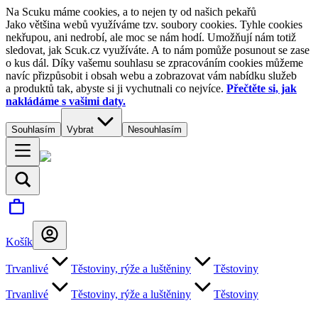
Na Scuku máme cookies, a to nejen ty od našich pekařů
Jako většina webů využíváme tzv. soubory cookies. Tyhle cookies
nekřupou, ani nedrobí, ale moc se nám hodí. Umožňují nám totiž
sledovat, jak Scuk.cz využíváte. A to nám pomůže posunout se zase
o kus dál. Díky vašemu souhlasu se zpracováním cookies můžeme
navíc přizpůsobit i obsah webu a zobrazovat vám nabídku služeb
a produktů tak, abyste si ji vychutnali co nejvíce.
Přečtěte si, jak
nakládáme s vašimi daty.
Souhlasím
Vybrat
Nesouhlasím
Košík
Trvanlivé
Těstoviny, rýže a luštěniny
Těstoviny
Trvanlivé
Těstoviny, rýže a luštěniny
Těstoviny