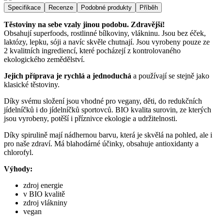
Specifikace
Recenze
Podobné produkty
Příběh
Těstoviny na sebe vzaly jinou podobu. Zdravější!
Obsahují superfoods, rostlinné bílkoviny, vlákninu. Jsou bez éček,
laktózy, lepku, sóji a navíc skvěle chutnají. Jsou vyrobeny pouze ze
2 kvalitních ingrediencí, které pocházejí z kontrolovaného
ekologického zemědělství.
Jejich příprava je rychlá a jednoduchá
a používají se stejně jako
klasické těstoviny.
Díky svému složení jsou vhodné pro vegany, děti, do redukčních
jídelníčků i do jídelníčků sportovců. BIO kvalita surovin, ze kterých
jsou vyrobeny, potěší i příznivce ekologie a udržitelnosti.
Díky spirulině mají nádhernou barvu, která je skvělá na pohled, ale i
pro naše zdraví. Má blahodárné účinky, obsahuje antioxidanty a
chlorofyl.
Výhody:
zdroj energie
v BIO kvalitě
zdroj vlákniny
vegan