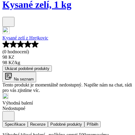
Kysané zelí, 1 kg
Kysané zelí z Hrejkovic
(0 hodnocení)
98 Kč
98 Kč
/
kg
Ukázat podobné produkty
Na seznam
Tento produkt je momentálně nedostupný. Napište nám na chat, rádi
pro vás zjistíme víc.
Výhodná balení
Nedostupné
Specifikace
Recenze
Podobné produkty
Příběh
Výhodné kilové balení - počítáno oproti 500gramovému.