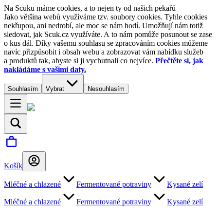
Na Scuku máme cookies, a to nejen ty od našich pekařů
Jako většina webů využíváme tzv. soubory cookies. Tyhle cookies
nekřupou, ani nedrobí, ale moc se nám hodí. Umožňují nám totiž
sledovat, jak Scuk.cz využíváte. A to nám pomůže posunout se zase
o kus dál. Díky vašemu souhlasu se zpracováním cookies můžeme
navíc přizpůsobit i obsah webu a zobrazovat vám nabídku služeb
a produktů tak, abyste si ji vychutnali co nejvíce.
Přečtěte si, jak
nakládáme s vašimi daty.
Souhlasím
Vybrat
Nesouhlasím
Košík
Mléčné a chlazené
Fermentované potraviny
Kysané zelí
Mléčné a chlazené
Fermentované potraviny
Kysané zelí