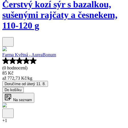
Čerstvý kozí sýr s bazalkou,
sušenými rajčaty a česnekem,
110-120 g
Farma Květná - AureaBonum
(0 hodnocení)
85 Kč
až
772,73 Kč
/
kg
Doručíme od úterý 11. 8.
Do košíku
Na seznam
+
1