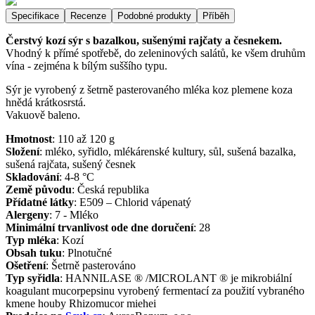
Specifikace
Recenze
Podobné produkty
Příběh
Čerstvý kozí sýr s bazalkou, sušenými rajčaty a česnekem.
Vhodný k přímé spotřebě, do zeleninových salátů, ke všem druhům
vína - zejména k bílým suššího typu.
Sýr je vyrobený z šetrně pasterovaného mléka koz plemene koza
hnědá krátkosrstá.
Vakuově baleno.
Hmotnost
:
110 až 120
g
Složení
:
mléko, syřidlo, mlékárenské kultury, sůl, sušená bazalka,
sušená rajčata, sušený česnek
Skladování
:
4-8 °C
Země původu
:
Česká republika
Přídatné látky
:
E509 – Chlorid vápenatý
Alergeny
:
7 - Mléko
Minimální trvanlivost ode dne doručení
:
28
Typ mléka
:
Kozí
Obsah tuku
:
Plnotučné
Ošetření
:
Šetrně pasterováno
Typ syřidla
:
HANNILASE ® /MICROLANT ® je mikrobiální
koagulant mucorpepsinu vyrobený fermentací za použití vybraného
kmene houby Rhizomucor miehei