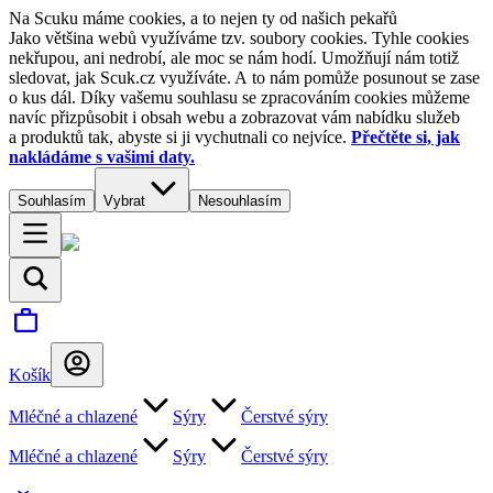
Na Scuku máme cookies, a to nejen ty od našich pekařů
Jako většina webů využíváme tzv. soubory cookies. Tyhle cookies
nekřupou, ani nedrobí, ale moc se nám hodí. Umožňují nám totiž
sledovat, jak Scuk.cz využíváte. A to nám pomůže posunout se zase
o kus dál. Díky vašemu souhlasu se zpracováním cookies můžeme
navíc přizpůsobit i obsah webu a zobrazovat vám nabídku služeb
a produktů tak, abyste si ji vychutnali co nejvíce.
Přečtěte si, jak
nakládáme s vašimi daty.
Souhlasím
Vybrat
Nesouhlasím
Košík
Mléčné a chlazené
Sýry
Čerstvé sýry
Mléčné a chlazené
Sýry
Čerstvé sýry