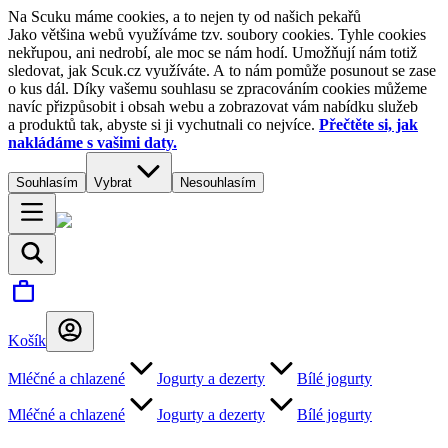
Na Scuku máme cookies, a to nejen ty od našich pekařů
Jako většina webů využíváme tzv. soubory cookies. Tyhle cookies
nekřupou, ani nedrobí, ale moc se nám hodí. Umožňují nám totiž
sledovat, jak Scuk.cz využíváte. A to nám pomůže posunout se zase
o kus dál. Díky vašemu souhlasu se zpracováním cookies můžeme
navíc přizpůsobit i obsah webu a zobrazovat vám nabídku služeb
a produktů tak, abyste si ji vychutnali co nejvíce.
Přečtěte si, jak
nakládáme s vašimi daty.
Souhlasím
Vybrat
Nesouhlasím
Košík
Mléčné a chlazené
Jogurty a dezerty
Bílé jogurty
Mléčné a chlazené
Jogurty a dezerty
Bílé jogurty