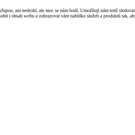
řupou, ani nedrobí, ale moc se nám hodí. Umožňují nám totiž sledovat
t i obsah webu a zobrazovat vám nabídku služeb a produktů tak, abyst