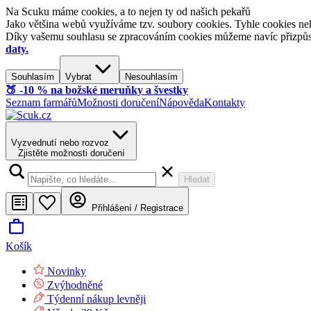
Na Scuku máme cookies, a to nejen ty od našich pekařů
Jako většina webů využíváme tzv. soubory cookies. Tyhle cookies nek
Díky vašemu souhlasu se zpracováním cookies můžeme navíc přizpůsobi
daty.
Souhlasím
Vybrat
Nesouhlasím
🍑​ -10 % na božské meruňky a švestky
Seznam farmářů
Možnosti doručení
Nápověda
Kontakty
Vyzvednutí nebo rozvoz
Zjistěte možnosti doručení
Hledat
Přihlášení / Registrace
Košík
Novinky
Zvýhodněné
Týdenní nákup levněji