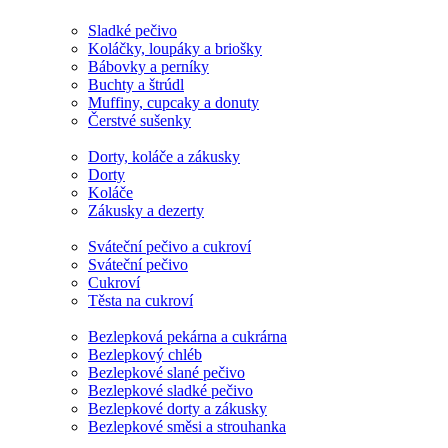
Sladké pečivo
Koláčky, loupáky a briošky
Bábovky a perníky
Buchty a štrúdl
Muffiny, cupcaky a donuty
Čerstvé sušenky
Dorty, koláče a zákusky
Dorty
Koláče
Zákusky a dezerty
Sváteční pečivo a cukroví
Sváteční pečivo
Cukroví
Těsta na cukroví
Bezlepková pekárna a cukrárna
Bezlepkový chléb
Bezlepkové slané pečivo
Bezlepkové sladké pečivo
Bezlepkové dorty a zákusky
Bezlepkové směsi a strouhanka