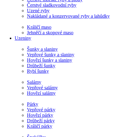
Čerstvé sladkovodní ryby
Uzené ryby
Nakládané a konzervované ryby a lahůdky
Králičí maso
Jehněčí a skopové maso
Uzeniny
Šunky a slaniny
Vepřové šunky a slaniny
Hovězí šunky a slaniny
Drůbeží šunky
Rybí šunky
Salámy
Vepřové salámy
Hovězí salámy
Párky
Vepřové párky
Hovězí párky
Drůbeží párky
Králičí párky