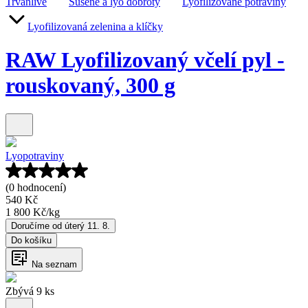
Trvanlivé
Sušené a lyo dobroty
Lyofilizované potraviny
Lyofilizovaná zelenina a klíčky
RAW Lyofilizovaný včelí pyl -
rouskovaný, 300 g
Lyopotraviny
(0 hodnocení)
540 Kč
1 800 Kč
/
kg
Doručíme od úterý 11. 8.
Do košíku
Na seznam
Zbývá 9 ks