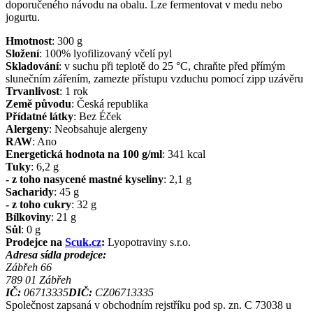
doporučeného návodu na obalu. Lze fermentovat v medu nebo
jogurtu.
Hmotnost
:
300
g
Složení
:
100% lyofilizovaný včelí pyl
Skladování
:
v suchu při teplotě do 25 °C, chraňte před přímým
slunečním zářením, zamezte přístupu vzduchu pomocí zipp uzávěru
Trvanlivost
:
1 rok
Země původu
:
Česká republika
Přídatné látky
:
Bez Éček
Alergeny
:
Neobsahuje alergeny
RAW
:
Ano
Energetická hodnota na 100 g/ml
:
341
kcal
Tuky
:
6,2
g
- z toho nasycené mastné kyseliny
:
2,1
g
Sacharidy
:
45
g
- z toho cukry
:
32
g
Bílkoviny
:
21
g
Sůl
:
0
g
Prodejce na
Scuk.cz
:
Lyopotraviny s.r.o.
Adresa sídla prodejce:
Zábřeh 66
789 01
Zábřeh
IČ:
06713335
DIČ:
CZ06713335
Společnost zapsaná v obchodním rejstříku pod sp. zn. C 73038 u