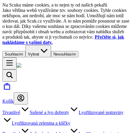
Na Scuku máme cookies, a to nejen ty od našich pekařů
Jako většina webů využíváme tzv. soubory cookies. Tyhle cookies
nekřupou, ani nedrobí, ale moc se nám hodí. Umožňují nám totiž
sledovat, jak Scuk.cz využíváte. A to nám pomůže posunout se zase
o kus dál. Díky vašemu souhlasu se zpracováním cookies můžeme
navíc přizpůsobit i obsah webu a zobrazovat vám nabídku služeb
a produktů tak, abyste si ji vychutnali co nejvíce.
Přečtěte si, jak
nakládáme s vašimi daty.
Souhlasím
Vybrat
Nesouhlasím
Košík
Trvanlivé
Sušené a lyo dobroty
Lyofilizované potraviny
Lyofilizovaná zelenina a klíčky