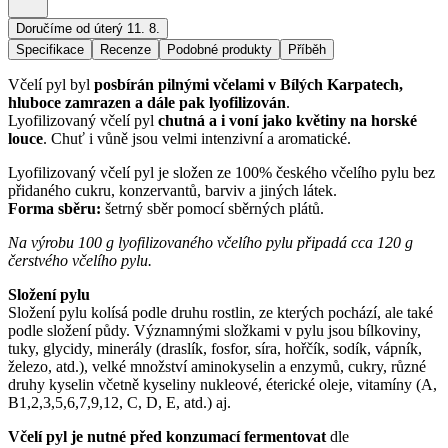
Doručíme od úterý 11. 8.
Specifikace
Recenze
Podobné produkty
Příběh
Včelí pyl byl
posbírán pilnými včelami v Bílých Karpatech,
hluboce zamrazen a dále pak lyofilizován
.
Lyofilizovaný včelí pyl
chutná a i voní jako květiny na horské
louce
. Chuť i vůně jsou velmi intenzivní a aromatické.
Lyofilizovaný včelí pyl je složen ze 100% českého včelího pylu bez
přidaného cukru, konzervantů, barviv a jiných látek.
Forma sběru:
šetrný sběr pomocí sběrných plátů.
Na výrobu 100 g lyofilizovaného včelího pylu připadá cca 120 g
čerstvého včelího pylu.
Složení pylu
Složení pylu kolísá podle druhu rostlin, ze kterých pochází, ale také
podle složení půdy. Významnými složkami v pylu jsou bílkoviny,
tuky, glycidy, minerály (draslík, fosfor, síra, hořčík, sodík, vápník,
železo, atd.), velké množství aminokyselin a enzymů, cukry, různé
druhy kyselin včetně kyseliny nukleové, éterické oleje, vitamíny (A,
B1,2,3,5,6,7,9,12, C, D, E, atd.) aj.
Včelí pyl je nutné před konzumací fermentovat
dle