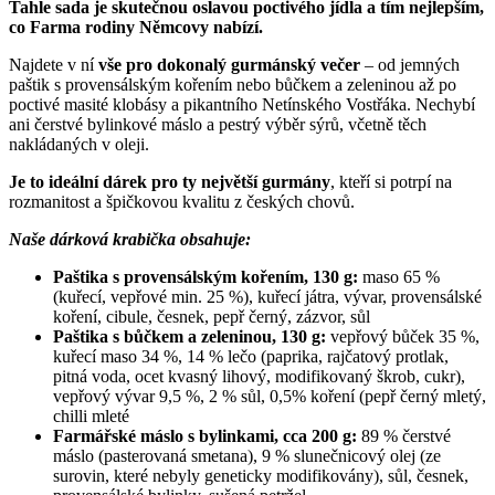
Tahle sada je skutečnou oslavou poctivého jídla a tím nejlepším,
co Farma rodiny Němcovy nabízí.
Najdete v ní
vše pro dokonalý gurmánský večer
– od jemných
paštik s provensálským kořením nebo bůčkem a zeleninou až po
poctivé masité klobásy a pikantního Netínského Vostřáka. Nechybí
ani čerstvé bylinkové máslo a pestrý výběr sýrů, včetně těch
nakládaných v oleji.
Je to ideální dárek pro ty největší gurmány
, kteří si potrpí na
rozmanitost a špičkovou kvalitu z českých chovů.
Naše dárková krabička obsahuje:
Paštika s provensálským kořením, 130 g:
maso 65 %
(kuřecí, vepřové min. 25 %), kuřecí játra, vývar, provensálské
koření, cibule, česnek, pepř černý, zázvor, sůl
Paštika s bůčkem a zeleninou, 130 g:
vepřový bůček 35 %,
kuřecí maso 34 %, 14 % lečo (paprika, rajčatový protlak,
pitná voda, ocet kvasný lihový, modifikovaný škrob, cukr),
vepřový vývar 9,5 %, 2 % sůl, 0,5% koření (pepř černý mletý,
chilli mleté
Farmářské máslo s bylinkami, cca 200 g:
89 % čerstvé
máslo (pasterovaná smetana), 9 % slunečnicový olej (ze
surovin, které nebyly geneticky modifikovány), sůl, česnek,