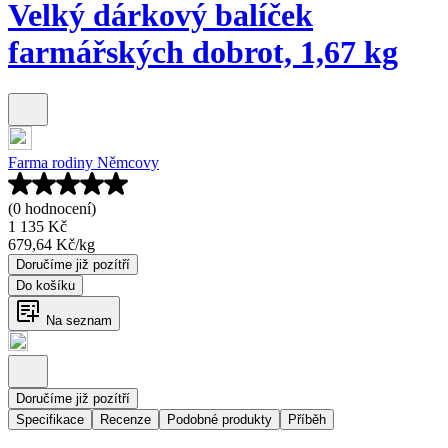
Velký dárkový balíček
farmářských dobrot, 1,67 kg
Farma rodiny Němcovy
(0 hodnocení)
1 135 Kč
679,64 Kč
/
kg
Doručíme již pozítří
Do košíku
Na seznam
Doručíme již pozítří
Specifikace
Recenze
Podobné produkty
Příběh