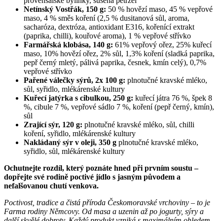
provensálské bylinky, sušená petržel
Netínský Vostřák, 150 g:
50 % hovězí maso, 45 % vepřové
maso, 4 % směs koření (2,5 % dusitanová sůl, aroma,
sacharóza, dextróza, antioxidant E316, kořenící extrakt
(paprika, chilli), kouřové aroma), 1 % vepřové střívko
Farmářská klobása, 140 g:
61% vepřový ořez, 25% kuřecí
maso, 10% hovězí ořez, 2% sůl, 1,3% koření (sladká paprika,
pepř černý mletý, pálivá paprika, česnek, kmín celý), 0,7%
vepřové střívko
Pařené válečky sýrů, 2x 100 g:
plnotučné kravské mléko,
sůl, syřidlo, mlékárenské kultury
Kuřecí jatýrka s cibulkou, 250 g:
kuřecí játra 76 %, špek 8
%, cibule 7 %, vepřové sádlo 7 %, koření (pepř černý, kmín),
sůl
Zrající sýr, 120 g:
plnotučné kravské mléko, sůl, chilli
koření, syřidlo, mlékárenské kultury
Nakládaný sýr v oleji, 350 g
plnotučné kravské mléko,
syřidlo, sůl, mlékárenské kultury
Ochutnejte rozdíl, který poznáte hned při prvním soustu –
dopřejte své rodině poctivé jídlo s jasným původem a
nefalšovanou chutí venkova.
Poctivost, tradice a čistá příroda Českomoravské vrchoviny – to je
Farma rodiny Němcovy. Od masa a uzenin až po jogurty, sýry a
další skvělé dobroty. Každý produkt vzniká s maximálním ohledem