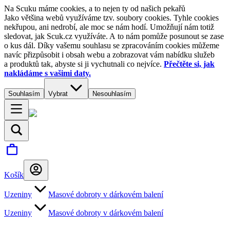
Na Scuku máme cookies, a to nejen ty od našich pekařů
Jako většina webů využíváme tzv. soubory cookies. Tyhle cookies
nekřupou, ani nedrobí, ale moc se nám hodí. Umožňují nám totiž
sledovat, jak Scuk.cz využíváte. A to nám pomůže posunout se zase
o kus dál. Díky vašemu souhlasu se zpracováním cookies můžeme
navíc přizpůsobit i obsah webu a zobrazovat vám nabídku služeb
a produktů tak, abyste si ji vychutnali co nejvíce.
Přečtěte si, jak
nakládáme s vašimi daty.
Souhlasím
Vybrat
Nesouhlasím
Košík
Uzeniny
Masové dobroty v dárkovém balení
Uzeniny
Masové dobroty v dárkovém balení