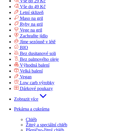
Vše do 29 Kč
Vše do 49 Kč
Letní sklizeň
Maso na gril
Ryby na gril
Vege na gril
Zachraňte jídlo
Jíme sezónně v létě
BIO
Bez dusitanové soli
Bez palmového oleje
Výhodná balení
Velká balení
Vegan
Low carb výrobky
Dárkové poukazy
Zobrazit více
Pekárna a cukrárna
Chléb
Žitný a speciální chléb
Pšenično-žitný chléb