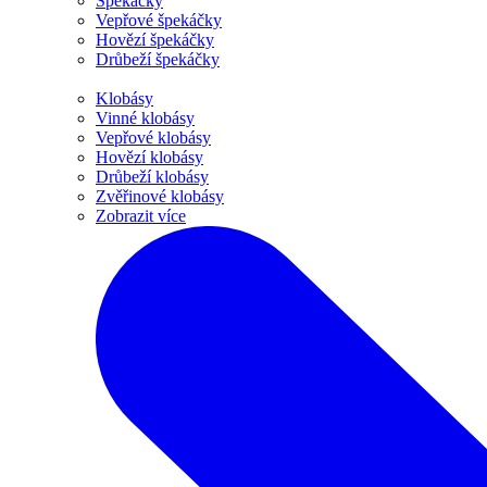
Špekáčky
Vepřové špekáčky
Hovězí špekáčky
Drůbeží špekáčky
Klobásy
Vinné klobásy
Vepřové klobásy
Hovězí klobásy
Drůbeží klobásy
Zvěřinové klobásy
Zobrazit více