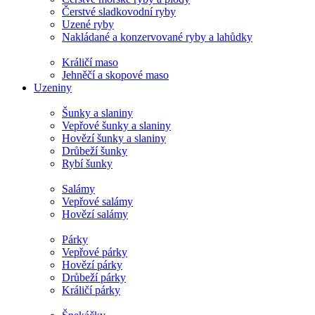
Čerstvé sladkovodní ryby
Uzené ryby
Nakládané a konzervované ryby a lahůdky
Králičí maso
Jehněčí a skopové maso
Uzeniny
Šunky a slaniny
Vepřové šunky a slaniny
Hovězí šunky a slaniny
Drůbeží šunky
Rybí šunky
Salámy
Vepřové salámy
Hovězí salámy
Párky
Vepřové párky
Hovězí párky
Drůbeží párky
Králičí párky