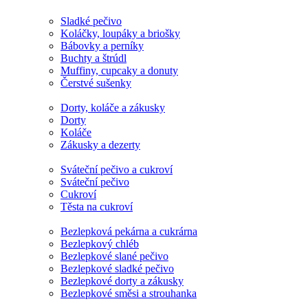
Sladké pečivo
Koláčky, loupáky a briošky
Bábovky a perníky
Buchty a štrúdl
Muffiny, cupcaky a donuty
Čerstvé sušenky
Dorty, koláče a zákusky
Dorty
Koláče
Zákusky a dezerty
Sváteční pečivo a cukroví
Sváteční pečivo
Cukroví
Těsta na cukroví
Bezlepková pekárna a cukrárna
Bezlepkový chléb
Bezlepkové slané pečivo
Bezlepkové sladké pečivo
Bezlepkové dorty a zákusky
Bezlepkové směsi a strouhanka