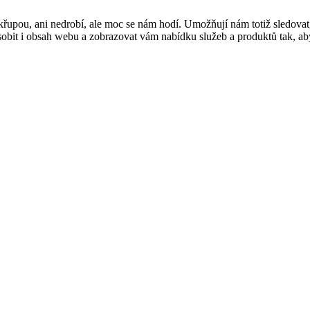
řupou, ani nedrobí, ale moc se nám hodí. Umožňují nám totiž sledovat
t i obsah webu a zobrazovat vám nabídku služeb a produktů tak, abyst