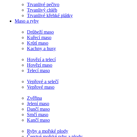
Trvanlivé pečivo
Trvanlivý chléb
Trvanlivé křehké plátky
Maso a ryby
Drůbeží maso
Kuřecí maso
Krůtí maso
Kachny a husy
Hovězí a telecí
Hovězí maso
Telecí maso
Vepřové a selečí
Vepřové maso
Zvěřina
Jelení maso
Dančí maso
Srnčí maso
Kančí maso
Ryby a mořské plody
Čerstvé mořské ryby a plody