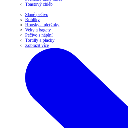
Toastový chléb
Slané pečivo
Rohlíky
Housky a pletýnky
Veky a bagety
Pečivo s náplní
Tortilly a placky
Zobrazit více