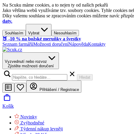
Na Scuku máme cookies, a to nejen ty od našich pekařů
Jako většina webů využíváme tzv. soubory cookies. Tyhle cookies nek
Díky vašemu souhlasu se zpracováním cookies můžeme navíc přizpůsobi
daty.
Souhlasím
Vybrat
Nesouhlasím
🍑​ -10 % na božské meruňky a švestky
Seznam farmářů
Možnosti doručení
Nápověda
Kontakty
Vyzvednutí nebo rozvoz
Zjistěte možnosti doručení
Hledat
Přihlášení / Registrace
Košík
Novinky
Zvýhodněné
Týdenní nákup levněji