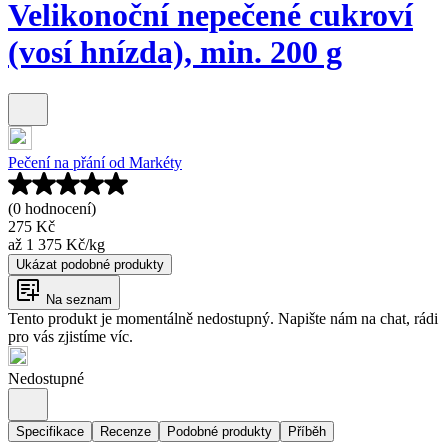
Velikonoční nepečené cukroví
(vosí hnízda), min. 200 g
Pečení na přání od Markéty
(0 hodnocení)
275 Kč
až
1 375 Kč
/
kg
Ukázat podobné produkty
Na seznam
Tento produkt je momentálně nedostupný. Napište nám na chat, rádi
pro vás zjistíme víc.
Nedostupné
Specifikace
Recenze
Podobné produkty
Příběh