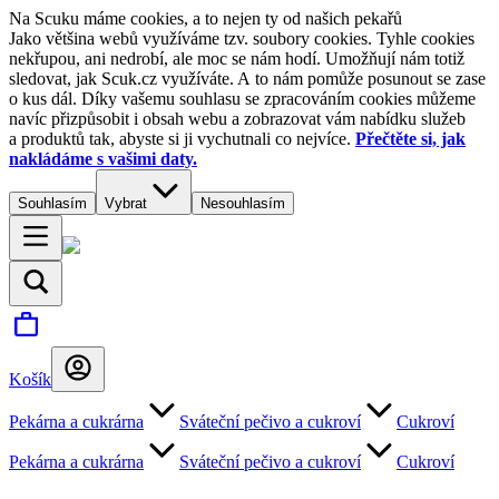
Na Scuku máme cookies, a to nejen ty od našich pekařů
Jako většina webů využíváme tzv. soubory cookies. Tyhle cookies
nekřupou, ani nedrobí, ale moc se nám hodí. Umožňují nám totiž
sledovat, jak Scuk.cz využíváte. A to nám pomůže posunout se zase
o kus dál. Díky vašemu souhlasu se zpracováním cookies můžeme
navíc přizpůsobit i obsah webu a zobrazovat vám nabídku služeb
a produktů tak, abyste si ji vychutnali co nejvíce.
Přečtěte si, jak
nakládáme s vašimi daty.
Souhlasím
Vybrat
Nesouhlasím
Košík
Pekárna a cukrárna
Sváteční pečivo a cukroví
Cukroví
Pekárna a cukrárna
Sváteční pečivo a cukroví
Cukroví