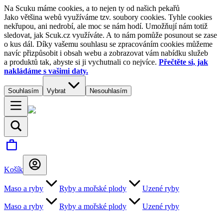
Na Scuku máme cookies, a to nejen ty od našich pekařů
Jako většina webů využíváme tzv. soubory cookies. Tyhle cookies
nekřupou, ani nedrobí, ale moc se nám hodí. Umožňují nám totiž
sledovat, jak Scuk.cz využíváte. A to nám pomůže posunout se zase
o kus dál. Díky vašemu souhlasu se zpracováním cookies můžeme
navíc přizpůsobit i obsah webu a zobrazovat vám nabídku služeb
a produktů tak, abyste si ji vychutnali co nejvíce.
Přečtěte si, jak
nakládáme s vašimi daty.
Souhlasím
Vybrat
Nesouhlasím
Košík
Maso a ryby
Ryby a mořské plody
Uzené ryby
Maso a ryby
Ryby a mořské plody
Uzené ryby