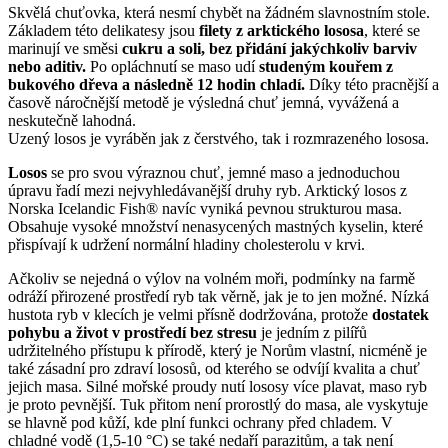
Skvělá chuťovka, která nesmí chybět na žádném slavnostním stole.
Základem této delikatesy jsou
filety z arktického lososa
, které se
marinují ve směsi
cukru a soli, bez přidání jakýchkoliv barviv
nebo aditiv.
Po opláchnutí se maso udí
studeným kouřem z
bukového dřeva a následně 12 hodin chladí.
Díky této pracnější a
časově náročnější metodě je výsledná chuť jemná, vyvážená a
neskutečně lahodná.
Uzený losos je vyráběn jak z čerstvého, tak i rozmrazeného lososa.
Losos
se pro svou výraznou chuť, jemné maso a jednoduchou
úpravu řadí mezi nejvyhledávanější druhy ryb. Arktický losos z
Norska Icelandic Fish® navíc vyniká pevnou strukturou masa.
Obsahuje vysoké množství nenasycených mastných kyselin, které
přispívají k udržení normální hladiny cholesterolu v krvi.
Ačkoliv se nejedná o výlov na volném moři, podmínky na farmě
odráží přirozené prostředí ryb tak věrně, jak je to jen možné. Nízká
hustota ryb v klecích je velmi přísně dodržována, protože
dostatek
pohybu a život v prostředí bez stresu
je jedním z pilířů
udržitelného přístupu k přírodě, který je Norům vlastní, nicméně je
také zásadní pro zdraví lososů, od kterého se odvíjí kvalita a chuť
jejich masa. Silné mořské proudy nutí lososy více plavat, maso ryb
je proto pevnější. Tuk přitom není prorostlý do masa, ale vyskytuje
se hlavně pod kůží, kde plní funkci ochrany před chladem. V
chladné vodě (1,5-10 °C) se také nedaří parazitům, a tak není