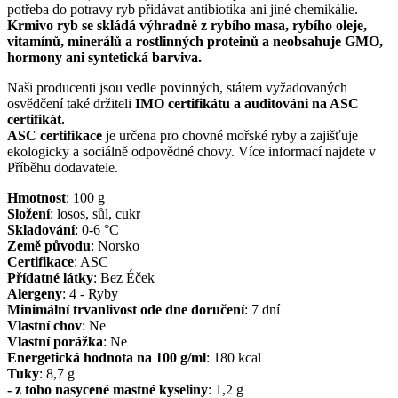
potřeba do potravy ryb přidávat antibiotika ani jiné chemikálie.
Krmivo ryb se skládá výhradně z rybího masa, rybího oleje,
vitamínů, minerálů a rostlinných proteinů a neobsahuje GMO,
hormony ani syntetická barviva.
Naši producenti jsou vedle povinných, státem vyžadovaných
osvědčení také držiteli
IMO certifikátu a auditováni na ASC
certifikát.
ASC certifikace
je určena pro chovné mořské ryby a zajišťuje
ekologicky a sociálně odpovědné chovy. Více informací najdete v
Příběhu dodavatele.
Hmotnost
:
100
g
Složení
:
losos, sůl, cukr
Skladování
:
0-6 °C
Země původu
:
Norsko
Certifikace
:
ASC
Přídatné látky
:
Bez Éček
Alergeny
:
4 - Ryby
Minimální trvanlivost ode dne doručení
:
7 dní
Vlastní chov
:
Ne
Vlastní porážka
:
Ne
Energetická hodnota na 100 g/ml
:
180
kcal
Tuky
:
8,7
g
- z toho nasycené mastné kyseliny
:
1,2
g