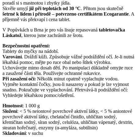
poradí si s mastnotou i zbytky jídla.
Skvěle umyjí
již při teplotách od 30 °C
. Přitom jsou skutečně
šetrné k lidem i přírodě – potvrzeno certifikátem Ecogarantie
. A
příjemně vás překvapí i cena tablet.
V Popůvkách u Brna je pro vás lisuje repasovaná
tabletovačka
Láskatož
, kterou jsme zachránili ze šrotu.
Bezpečnostní opatření:
Tablety do myčky na nádobí.
Varování
. Dráždí kůži. Způsobuje vážné podráždění očí. Je-li nutná
lékařská pomoc, mějte po ruce obal nebo štítek výrobku.
Uchovávejte mimo dosah dětí. Po manipulaci důkladně omyjte ruce
a zasažené části těla. Používejte ochranné rukavice.
Při zasažení očí:
Několik minut opatrně vyplachujte vodou.
Vyjměte kontaktní čočky, jsou-li nasazeny a pokud je lze vyjmout
snadno. Pokračujte ve vyplachování. Přetrvává-li podráždění očí:
Vyhledejte lékařskou pomoc/ošetření.
Hmotnost
:
1 000
g
Složení
:
< 5 % neiontové povrchově aktivní látky, < 5 % aniontové
povrchově aktivní látky, chelatační činidlo, uhličitan sodný,
křemičitan sodný, síran sodný, celulóza, uhličitan vápenatý, dextrin,
stearan hořečnatý, enzymy (α-amyláza, subtilisin)
Skladování
:
v suchu