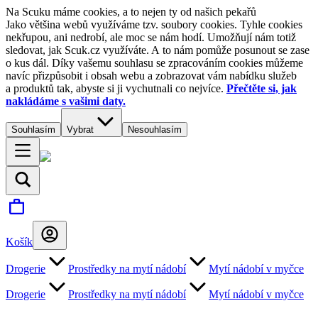
Na Scuku máme cookies, a to nejen ty od našich pekařů
Jako většina webů využíváme tzv. soubory cookies. Tyhle cookies
nekřupou, ani nedrobí, ale moc se nám hodí. Umožňují nám totiž
sledovat, jak Scuk.cz využíváte. A to nám pomůže posunout se zase
o kus dál. Díky vašemu souhlasu se zpracováním cookies můžeme
navíc přizpůsobit i obsah webu a zobrazovat vám nabídku služeb
a produktů tak, abyste si ji vychutnali co nejvíce.
Přečtěte si, jak
nakládáme s vašimi daty.
Souhlasím
Vybrat
Nesouhlasím
Košík
Drogerie
Prostředky na mytí nádobí
Mytí nádobí v myčce
Drogerie
Prostředky na mytí nádobí
Mytí nádobí v myčce