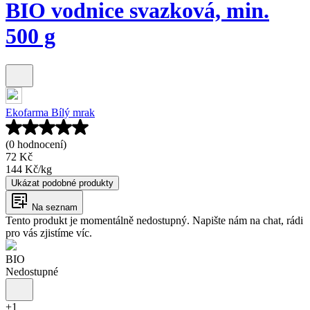
BIO vodnice svazková, min.
500 g
Ekofarma Bílý mrak
(0 hodnocení)
72 Kč
144 Kč
/
kg
Ukázat podobné produkty
Na seznam
Tento produkt je momentálně nedostupný. Napište nám na chat, rádi
pro vás zjistíme víc.
BIO
Nedostupné
+
1