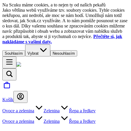
Na Scuku máme cookies, a to nejen ty od našich pekařů
Jako většina webů využíváme tzv. soubory cookies. Tyhle cookies
nekřupou, ani nedrobí, ale moc se nám hodí. Umožňují nám totiž
sledovat, jak Scuk.cz využíváte. A to nám pomůže posunout se zase
o kus dál. Díky vašemu souhlasu se zpracováním cookies můžeme
navíc přizpůsobit i obsah webu a zobrazovat vám nabídku služeb
a produktů tak, abyste si ji vychutnali co nejvíce.
Přečtěte si, jak
nakládáme s vašimi daty.
Souhlasím
Vybrat
Nesouhlasím
Košík
Ovoce a zelenina
Zelenina
Řepa a ředkev
Ovoce a zelenina
Zelenina
Řepa a ředkev