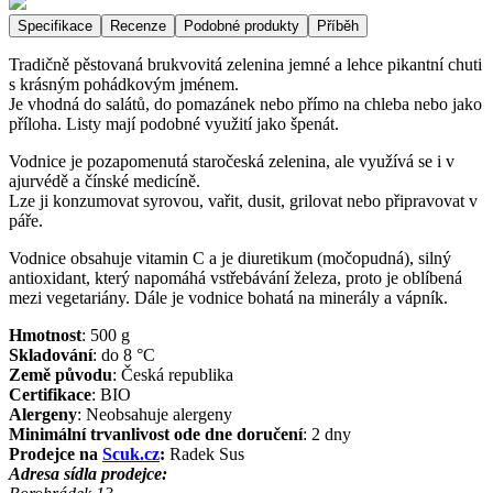
Specifikace
Recenze
Podobné produkty
Příběh
Tradičně pěstovaná brukvovitá zelenina jemné a lehce pikantní chuti
s krásným pohádkovým jménem.
Je vhodná do salátů, do pomazánek nebo přímo na chleba nebo jako
příloha. Listy mají podobné využití jako špenát.
Vodnice je pozapomenutá staročeská zelenina, ale využívá se i v
ajurvédě a čínské medicíně.
Lze ji konzumovat syrovou, vařit, dusit, grilovat nebo připravovat v
páře.
Vodnice obsahuje vitamin C a je diuretikum (močopudná), silný
antioxidant, který napomáhá vstřebávání železa, proto je oblíbená
mezi vegetariány. Dále je vodnice bohatá na minerály a vápník.
Hmotnost
:
500
g
Skladování
:
do 8 °C
Země původu
:
Česká republika
Certifikace
:
BIO
Alergeny
:
Neobsahuje alergeny
Minimální trvanlivost ode dne doručení
:
2 dny
Prodejce na
Scuk.cz
:
Radek Sus
Adresa sídla prodejce: