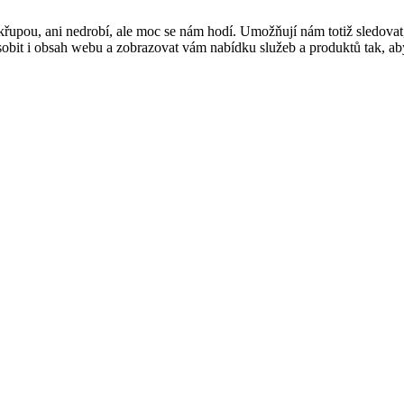
řupou, ani nedrobí, ale moc se nám hodí. Umožňují nám totiž sledovat
t i obsah webu a zobrazovat vám nabídku služeb a produktů tak, abyst