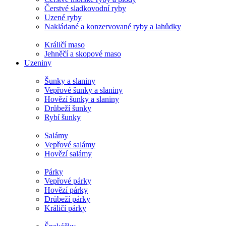
Čerstvé sladkovodní ryby
Uzené ryby
Nakládané a konzervované ryby a lahůdky
Králičí maso
Jehněčí a skopové maso
Uzeniny
Šunky a slaniny
Vepřové šunky a slaniny
Hovězí šunky a slaniny
Drůbeží šunky
Rybí šunky
Salámy
Vepřové salámy
Hovězí salámy
Párky
Vepřové párky
Hovězí párky
Drůbeží párky
Králičí párky