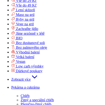
Vše do 29 Kč
Vše do 49 Kč
Letní sklizeň
Maso na gril
Ryby na gril
Vege na gril
Zachraňte jídlo
Jíme sezónně v létě
BIO
Bez dusitanové soli
Bez palmového oleje
Výhodná balení
Velká balení
Vegan
Low carb výrobky
Dárkové poukazy
Zobrazit více
Pekárna a cukrárna
Chléb
Žitný a speciální chléb
Pšenično-žitný chléb