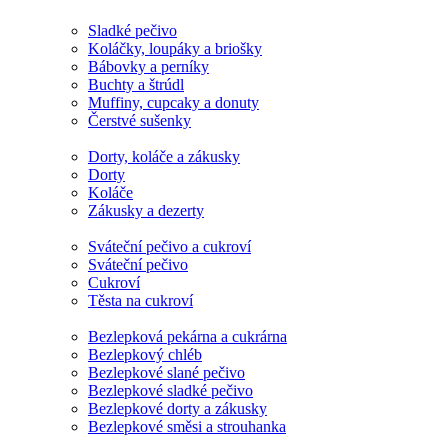
Sladké pečivo
Koláčky, loupáky a briošky
Bábovky a perníky
Buchty a štrúdl
Muffiny, cupcaky a donuty
Čerstvé sušenky
Dorty, koláče a zákusky
Dorty
Koláče
Zákusky a dezerty
Sváteční pečivo a cukroví
Sváteční pečivo
Cukroví
Těsta na cukroví
Bezlepková pekárna a cukrárna
Bezlepkový chléb
Bezlepkové slané pečivo
Bezlepkové sladké pečivo
Bezlepkové dorty a zákusky
Bezlepkové směsi a strouhanka