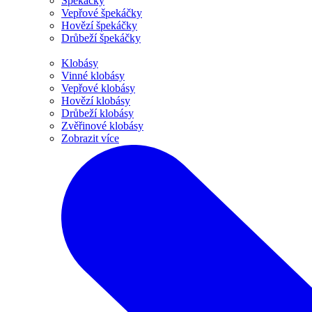
Špekáčky
Vepřové špekáčky
Hovězí špekáčky
Drůbeží špekáčky
Klobásy
Vinné klobásy
Vepřové klobásy
Hovězí klobásy
Drůbeží klobásy
Zvěřinové klobásy
Zobrazit více