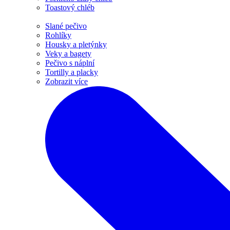
Toastový chléb
Slané pečivo
Rohlíky
Housky a pletýnky
Veky a bagety
Pečivo s náplní
Tortilly a placky
Zobrazit více