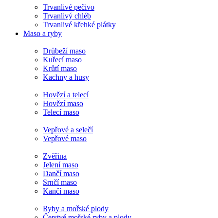
Trvanlivé pečivo
Trvanlivý chléb
Trvanlivé křehké plátky
Maso a ryby
Drůbeží maso
Kuřecí maso
Krůtí maso
Kachny a husy
Hovězí a telecí
Hovězí maso
Telecí maso
Vepřové a selečí
Vepřové maso
Zvěřina
Jelení maso
Dančí maso
Srnčí maso
Kančí maso
Ryby a mořské plody
Čerstvé mořské ryby a plody