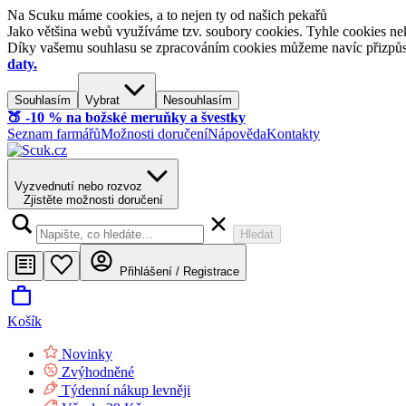
Na Scuku máme cookies, a to nejen ty od našich pekařů
Jako většina webů využíváme tzv. soubory cookies. Tyhle cookies nek
Díky vašemu souhlasu se zpracováním cookies můžeme navíc přizpůsobi
daty.
Souhlasím
Vybrat
Nesouhlasím
🍑​ -10 % na božské meruňky a švestky
Seznam farmářů
Možnosti doručení
Nápověda
Kontakty
Vyzvednutí nebo rozvoz
Zjistěte možnosti doručení
Hledat
Přihlášení / Registrace
Košík
Novinky
Zvýhodněné
Týdenní nákup levněji