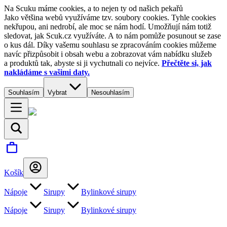
Na Scuku máme cookies, a to nejen ty od našich pekařů
Jako většina webů využíváme tzv. soubory cookies. Tyhle cookies
nekřupou, ani nedrobí, ale moc se nám hodí. Umožňují nám totiž
sledovat, jak Scuk.cz využíváte. A to nám pomůže posunout se zase
o kus dál. Díky vašemu souhlasu se zpracováním cookies můžeme
navíc přizpůsobit i obsah webu a zobrazovat vám nabídku služeb
a produktů tak, abyste si ji vychutnali co nejvíce.
Přečtěte si, jak
nakládáme s vašimi daty.
Souhlasím
Vybrat
Nesouhlasím
Košík
Nápoje
Sirupy
Bylinkové sirupy
Nápoje
Sirupy
Bylinkové sirupy