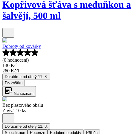
Kopřivová šťáva s meduňkou a
šalvějí, 500 ml
Dobroty od kovářky
(0 hodnocení)
130 Kč
260 Kč
/
l
Doručíme od úterý 11. 8.
Do košíku
Na seznam
Bez plastového obalu
Zbývá 10 ks
Doručíme od úterý 11. 8.
Specifikace
Recenze
Podobné produkty
Příběh