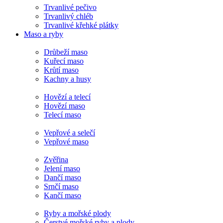
Trvanlivé pečivo
Trvanlivý chléb
Trvanlivé křehké plátky
Maso a ryby
Drůbeží maso
Kuřecí maso
Krůtí maso
Kachny a husy
Hovězí a telecí
Hovězí maso
Telecí maso
Vepřové a selečí
Vepřové maso
Zvěřina
Jelení maso
Dančí maso
Srnčí maso
Kančí maso
Ryby a mořské plody
Čerstvé mořské ryby a plody