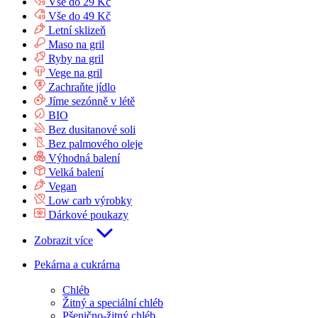
Vše do 29 Kč
Vše do 49 Kč
Letní sklizeň
Maso na gril
Ryby na gril
Vege na gril
Zachraňte jídlo
Jíme sezónně v létě
BIO
Bez dusitanové soli
Bez palmového oleje
Výhodná balení
Velká balení
Vegan
Low carb výrobky
Dárkové poukazy
Zobrazit více
Pekárna a cukrárna
Chléb
Žitný a speciální chléb
Pšenično-žitný chléb