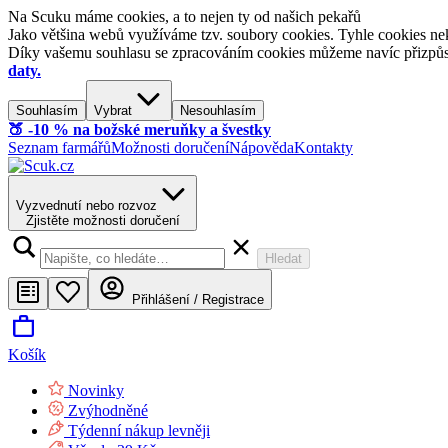
Na Scuku máme cookies, a to nejen ty od našich pekařů
Jako většina webů využíváme tzv. soubory cookies. Tyhle cookies nek
Díky vašemu souhlasu se zpracováním cookies můžeme navíc přizpůsobi
daty.
Souhlasím
Vybrat
Nesouhlasím
🍑​ -10 % na božské meruňky a švestky
Seznam farmářů
Možnosti doručení
Nápověda
Kontakty
Vyzvednutí nebo rozvoz
Zjistěte možnosti doručení
Hledat
Přihlášení / Registrace
Košík
Novinky
Zvýhodněné
Týdenní nákup levněji