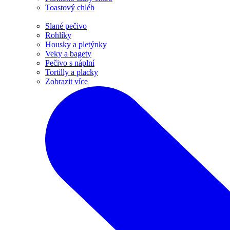
Toastový chléb
Slané pečivo
Rohlíky
Housky a pletýnky
Veky a bagety
Pečivo s náplní
Tortilly a placky
Zobrazit více