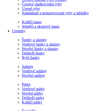
Čerstvé sladkovodní ryby
Uzené ryby
Nakládané a konzervované ryby a lahůdky
Králičí maso
Jehněčí a skopové maso
Uzeniny
Šunky a slaniny
Vepřové šunky a slaniny
Hovězí šunky a slaniny
Drůbeží šunky
Rybí šunky
Salámy
Vepřové salámy
Hovězí salámy
Párky
Vepřové párky
Hovězí párky
Drůbeží párky
Králičí párky