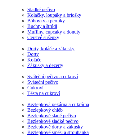
Sladké pečivo
Koláčky, loupáky a briošky
Bábovky a perníky
Buchty a štrúdl
Muffiny, cupcaky a donuty
Čerstvé sušenky
Dorty, koláče a zákusky
Dorty
Koláče
Zákusky a dezerty
Sváteční pečivo a cukroví
Sváteční pečivo
Cukroví
Těsta na cukroví
Bezlepková pekárna a cukrárna
Bezlepkový chléb
Bezlepkové slané pečivo
Bezlepkové sladké pečivo
Bezlepkové dorty a zákusky
Bezlepkové směsi a strouhanka