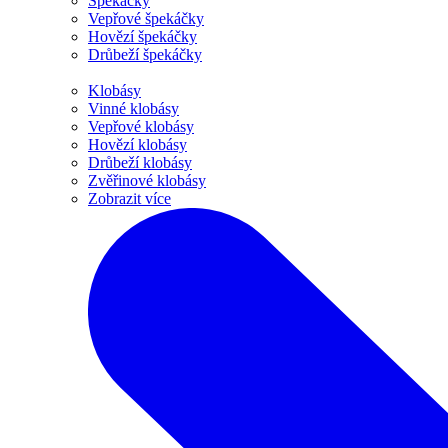
Špekáčky
Vepřové špekáčky
Hovězí špekáčky
Drůbeží špekáčky
Klobásy
Vinné klobásy
Vepřové klobásy
Hovězí klobásy
Drůbeží klobásy
Zvěřinové klobásy
Zobrazit více