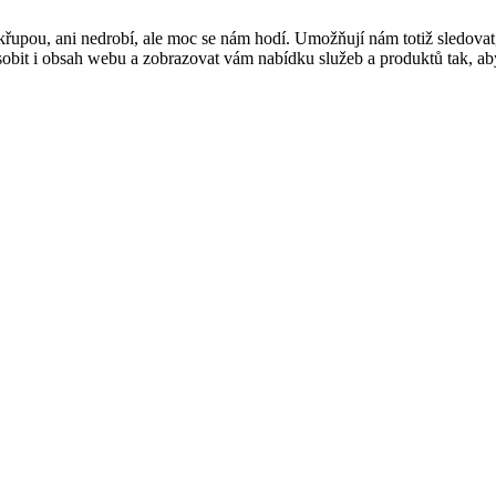
řupou, ani nedrobí, ale moc se nám hodí. Umožňují nám totiž sledovat
t i obsah webu a zobrazovat vám nabídku služeb a produktů tak, abyst