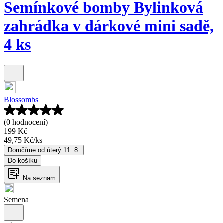
Semínkové bomby Bylinková
zahrádka v dárkové mini sadě,
4 ks
Blossombs
(0 hodnocení)
199 Kč
49,75 Kč
/
ks
Doručíme od úterý 11. 8.
Do košíku
Na seznam
Semena