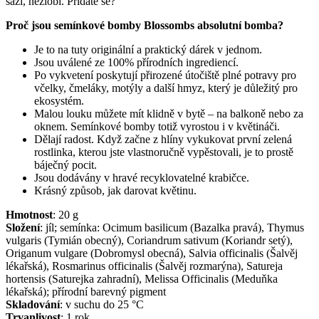
sází, nezlobí. Přidáte se?
Proč jsou semínkové bomby Blossombs absolutní bomba?
Je to na tuty originální a praktický dárek v jednom.
Jsou uválené ze 100% přírodních ingrediencí.
Po vykvetení poskytují přirozené útočiště plné potravy pro
včelky, čmeláky, motýly a další hmyz, který je důležitý pro
ekosystém.
Malou louku můžete mít klidně v bytě – na balkoně nebo za
oknem. Semínkové bomby totiž vyrostou i v květináči.
Dělají radost. Když začne z hlíny vykukovat první zelená
rostlinka, kterou jste vlastnoručně vypěstovali, je to prostě
báječný pocit.
Jsou dodávány v hravé recyklovatelné krabičce.
Krásný způsob, jak darovat květinu.
Hmotnost
:
20
g
Složení
:
jíl; semínka: Ocimum basilicum (Bazalka pravá), Thymus
vulgaris (Tymián obecný), Coriandrum sativum (Koriandr setý),
Origanum vulgare (Dobromysl obecná), Salvia officinalis (Šalvěj
lékařská), Rosmarinus officinalis (Šalvěj rozmarýna), Satureja
hortensis (Saturejka zahradní), Melissa Officinalis (Meduňka
lékařská); přírodní barevný pigment
Skladování
:
v suchu do 25 °C
Trvanlivost
:
1 rok