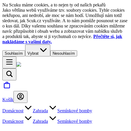
Na Scuku máme cookies, a to nejen ty od našich pekařů
Jako většina webů využíváme tzv. soubory cookies. Tyhle cookies
nekřupou, ani nedrobí, ale moc se nám hodí. Umožňují nám totiž
sledovat, jak Scuk.cz využíváte. A to nám pomůže posunout se zase
o kus dál. Díky vašemu souhlasu se zpracováním cookies můžeme
navíc přizpůsobit i obsah webu a zobrazovat vám nabídku služeb
a produktů tak, abyste si ji vychutnali co nejvíce.
Přečtěte si, jak
nakládáme s vašimi daty.
Souhlasím
Vybrat
Nesouhlasím
Košík
Domácnost
Zahrada
Semínkové bomby
Domácnost
Zahrada
Semínkové bomby