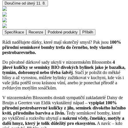
Doručíme od úterý 11. 8.
Specifikace
Recenze
Podobné produkty
Příběh
Rádi nadělujete dárky, které mají skutečný smysl? Pak jsou
100%
přírodní semínkové bomby trefa do černého, tedy vlastně
pestrobarevného.
Do půvabné dárkové sady ukryli v nizozemském Blossombs
4
jílové kuličky se semínky BIO divokých bylinek jako je bazalka,
tymián, dobromysl nebo třeba šalvěj
. Stačí je položit do měkké
hlíny a až vyrostou, můžete bylinky zužitkovat v kuchyni, kde vás i
vaše jídla potěší svou krásnou vůní, anebo je ponechat přírodě a
zvědavým motýlím sosáčkům.
V nizozemském Blossombs dostali sympatičtí zakladatelé Daisy de
Bruijn a Geerten van Eldik vykutálený nápad –
vypiplat 100%
přírodní pestrobarevné kuličky z jílu, semínek divokého lučního
kvítí, přírodního barviva a živin.
Tedy semínkové bomby, které
po vyklíčení a rozkvětu ubytují a
nakrmí včely, čmeláky, motýly a
další hmyz, který je tolik důležitý pro ekosystém.
A navíc – kdo