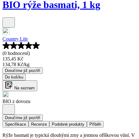
BIO rýže basmati, 1 kg
Country Life
(0 hodnocení)
135,45 Kč
134,78 Kč
/
kg
Doručíme již pozítří
Do košíku
Na seznam
BIO z dovozu
Doručíme již pozítří
Specifikace
Recenze
Podobné produkty
Příběh
Rýže basmati je typická dlouhými zrny a jemnou oříškovou vůní. V