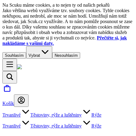
Na Scuku máme cookies, a to nejen ty od našich pekařů
Jako většina webů využíváme tzv. soubory cookies. Tyhle cookies
nekřupou, ani nedrobí, ale moc se nám hodí. Umožňují nám totiž
sledovat, jak Scuk.cz využíváte. A to nám pomůže posunout se zase
o kus dál. Díky vašemu souhlasu se zpracováním cookies můžeme
navíc přizpůsobit i obsah webu a zobrazovat vám nabídku služeb
a produktů tak, abyste si ji vychutnali co nejvíce.
Přečtěte si, jak
nakládáme s vašimi daty.
Souhlasím
Vybrat
Nesouhlasím
Košík
Trvanlivé
Těstoviny, rýže a luštěniny
Rýže
Trvanlivé
Těstoviny, rýže a luštěniny
Rýže