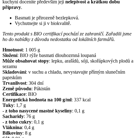
kuchyni doceníte především její
nelepivost a krátkou dobu
přípravy
.
Basmati je přirozeně bezlepková.
Vychutnejte si ji v biokvalitě.
Tento produkt s BIO certifikací pochází ze zahraničí. Zařadili jsme
ho do nabídky z důvodu nedostatku od lokálních farmářů.
Hmotnost
:
1 005
g
Složení
:
BIO rýže basmati dlouhozrnná loupaná
Může obsahovat stopy
:
lepku, arašídů, sóji, skořápkových plodů a
sezamu
Skladování
:
v suchu a chladu, nevystavujte přímým slunečním
paprskům
Trvanlivost
:
304 dní
Země původu
:
Pákistán
Certifikace
:
BIO
Energetická hodnota na 100 g/ml
:
337
kcal
Tuky
:
1,7
g
- z toho nasycené mastné kyseliny
:
0,1
g
Sacharidy
:
76
g
- z toho cukry
:
0,1
g
Vláknina
:
0,4
g
Bílkoviny
:
8
g