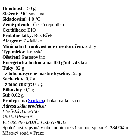
Hmotnost
:
150
g
Složení
:
BIO smetana
Skladování
:
4-8 °C
Země původu
:
Česká republika
Certifikace
:
BIO
Přídatné látky
:
Bez Éček
Alergeny
:
7 - Mléko
Minimální trvanlivost ode dne doručení
:
2 dny
Typ mléka
:
Kravské
Ošetření
:
Pasterováno
Energetická hodnota na 100 g/ml
:
743
kcal
Tuky
:
82
g
- z toho nasycené mastné kyseliny
:
52
g
Sacharidy
:
0,7
g
- z toho cukry
:
0,5
g
Bílkoviny
:
0,5
g
Sůl
:
0,02
g
Prodejce na
Scuk.cz
:
Lokalmarket s.r.o.
Adresa sídla prodejce:
Plzeňská 3352/156
150 00
Praha 5
IČ:
06578632
DIČ:
CZ06578632
Společnost zapsaná v obchodním rejstříku pod sp. zn. C 284704 u
Městský soud v Praze