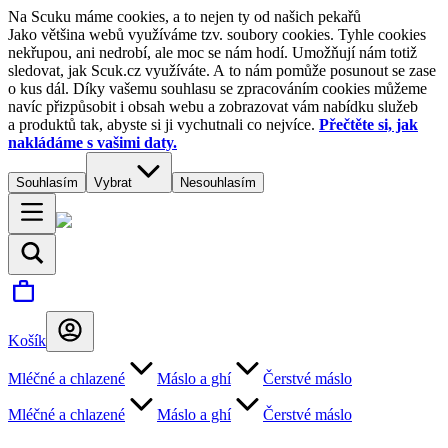
Na Scuku máme cookies, a to nejen ty od našich pekařů
Jako většina webů využíváme tzv. soubory cookies. Tyhle cookies
nekřupou, ani nedrobí, ale moc se nám hodí. Umožňují nám totiž
sledovat, jak Scuk.cz využíváte. A to nám pomůže posunout se zase
o kus dál. Díky vašemu souhlasu se zpracováním cookies můžeme
navíc přizpůsobit i obsah webu a zobrazovat vám nabídku služeb
a produktů tak, abyste si ji vychutnali co nejvíce.
Přečtěte si, jak
nakládáme s vašimi daty.
Souhlasím
Vybrat
Nesouhlasím
Košík
Mléčné a chlazené
Máslo a ghí
Čerstvé máslo
Mléčné a chlazené
Máslo a ghí
Čerstvé máslo