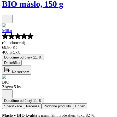
BIO máslo, 150 g
Milko
(0 hodnocení)
69,90 Kč
466 Kč
/
kg
Doručíme od úterý 11. 8.
Do košíku
Na seznam
BIO
Zbývá 5 ks
Doručíme od úterý 11. 8.
Specifikace
Recenze
Podobné produkty
Příběh
Máslo v BIO kvalitě
s minimálním obsahem tuku 82 %.