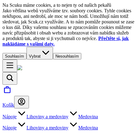
Na Scuku máme cookies, a to nejen ty od našich pekařů
Jako většina webů využíváme tzv. soubory cookies. Tyhle cookies
nekřupou, ani nedrobí, ale moc se nám hodí. Umožňují nám totiž
sledovat, jak Scuk.cz využíváte. A to nám pomůže posunout se zase
o kus dál. Díky vašemu souhlasu se zpracováním cookies můžeme
navíc přizpůsobit i obsah webu a zobrazovat vám nabídku služeb
a produktů tak, abyste si ji vychutnali co nejvíce.
Přečtěte si, jak
nakládáme s vašimi daty.
Souhlasím
Vybrat
Nesouhlasím
Košík
Nápoje
Lihoviny a medoviny
Medovina
Nápoje
Lihoviny a medoviny
Medovina