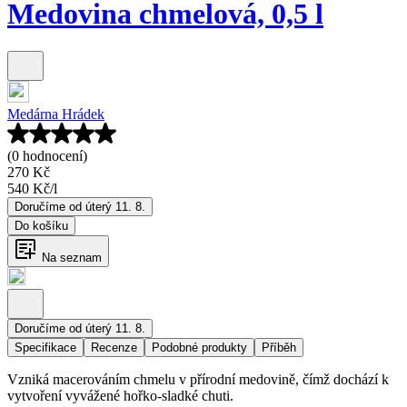
Medovina chmelová, 0,5 l
Medárna Hrádek
(0 hodnocení)
270 Kč
540 Kč
/
l
Doručíme od úterý 11. 8.
Do košíku
Na seznam
Doručíme od úterý 11. 8.
Specifikace
Recenze
Podobné produkty
Příběh
Vzniká macerováním chmelu v přírodní medovině, čímž dochází k
vytvoření vyvážené hořko-sladké chuti.