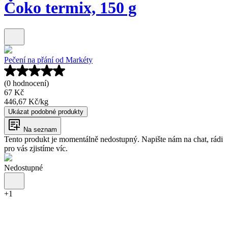
Čoko termix, 150 g
Pečení na přání od Markéty
(0 hodnocení)
67 Kč
446,67 Kč
/
kg
Ukázat podobné produkty
Na seznam
Tento produkt je momentálně nedostupný. Napište nám na chat, rádi
pro vás zjistíme víc.
Nedostupné
+
1