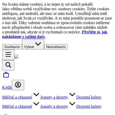
Na Scuku máme cookies, a to nejen ty od našich pekařů
Jako většina webů využíváme tzv. soubory cookies. Tyhle cookies
nekřupou, ani nedrobí, ale moc se nám hodí. Umožňují nám totiž
sledovat, jak Scuk.cz využíváte. A to nám pomůže posunout se zase
o kus dál. Díky vašemu souhlasu se zpracováním cookies můžeme
navíc přizpůsobit i obsah webu a zobrazovat vám nabídku služeb
a produktů tak, abyste si ji vychutnali co nejvíce.
Přečtěte si, jak
nakládáme s vašimi daty.
Souhlasím
Vybrat
Nesouhlasím
Košík
Mléčné a chlazené
Jogurty a dezerty
Dezertní krémy
Mléčné a chlazené
Jogurty a dezerty
Dezertní krémy