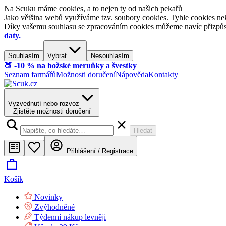
Na Scuku máme cookies, a to nejen ty od našich pekařů
Jako většina webů využíváme tzv. soubory cookies. Tyhle cookies nek
Díky vašemu souhlasu se zpracováním cookies můžeme navíc přizpůsobi
daty.
Souhlasím
Vybrat
Nesouhlasím
🍑​ -10 % na božské meruňky a švestky
Seznam farmářů
Možnosti doručení
Nápověda
Kontakty
Vyzvednutí nebo rozvoz
Zjistěte možnosti doručení
Hledat
Přihlášení / Registrace
Košík
Novinky
Zvýhodněné
Týdenní nákup levněji