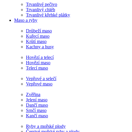
Trvanlivé pečivo
Trvanlivý chléb
Trvanlivé křehké plátky
Maso a ryby
Drůbeží maso
Kuřecí maso
Krůtí maso
Kachny a husy
Hovězí a telecí
Hovězí maso
Telecí maso
Vepřové a selečí
Vepřové maso
Zvěřina
Jelení maso
Dančí maso
Srnčí maso
Kančí maso
Ryby a mořské plody
Čerstvé mořské ryby a plody