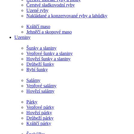
Čerstvé sladkovodní ryby
Uzené ryby
Nakládané a konzervované ryby a lahůdky
Králičí maso
Jehněčí a skopové maso
Uzeniny
Šunky a slaniny
Vepřové šunky a slaniny
Hovězí šunky a slaniny
Drůbeží šunky
Rybí šunky
Salámy
Vepřové salámy
Hovězí salámy
Párky
Vepřové párky
Hovězí párky
Drůbeží párky
Králičí párky