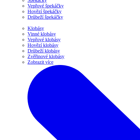
Špekáčky
Vepřové špekáčky
Hovězí špekáčky
Drůbeží špekáčky
Klobásy
Vinné klobásy
Vepřové klobásy
Hovězí klobásy
Drůbeží klobásy
Zvěřinové klobásy
Zobrazit více