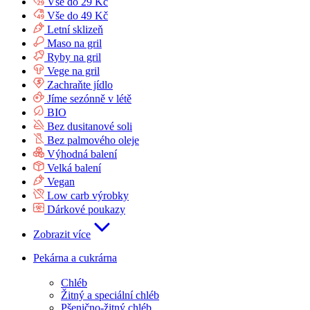
Vše do 29 Kč
Vše do 49 Kč
Letní sklizeň
Maso na gril
Ryby na gril
Vege na gril
Zachraňte jídlo
Jíme sezónně v létě
BIO
Bez dusitanové soli
Bez palmového oleje
Výhodná balení
Velká balení
Vegan
Low carb výrobky
Dárkové poukazy
Zobrazit více
Pekárna a cukrárna
Chléb
Žitný a speciální chléb
Pšenično-žitný chléb