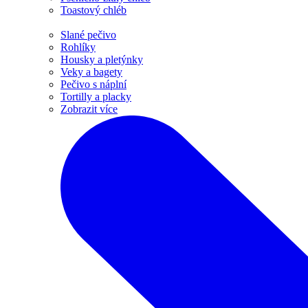
Toastový chléb
Slané pečivo
Rohlíky
Housky a pletýnky
Veky a bagety
Pečivo s náplní
Tortilly a placky
Zobrazit více