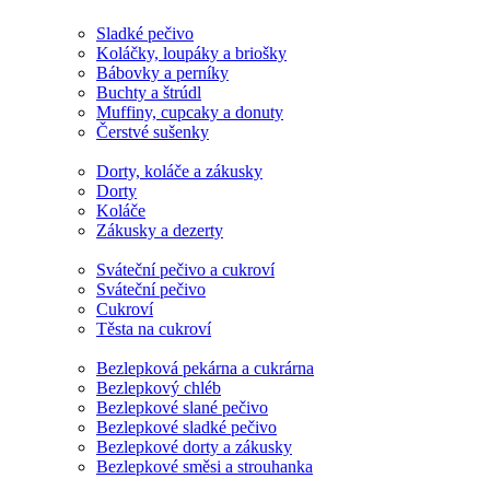
Sladké pečivo
Koláčky, loupáky a briošky
Bábovky a perníky
Buchty a štrúdl
Muffiny, cupcaky a donuty
Čerstvé sušenky
Dorty, koláče a zákusky
Dorty
Koláče
Zákusky a dezerty
Sváteční pečivo a cukroví
Sváteční pečivo
Cukroví
Těsta na cukroví
Bezlepková pekárna a cukrárna
Bezlepkový chléb
Bezlepkové slané pečivo
Bezlepkové sladké pečivo
Bezlepkové dorty a zákusky
Bezlepkové směsi a strouhanka