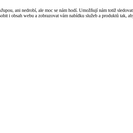
řupou, ani nedrobí, ale moc se nám hodí. Umožňují nám totiž sledovat
t i obsah webu a zobrazovat vám nabídku služeb a produktů tak, abyst