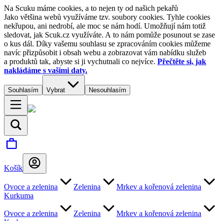
Na Scuku máme cookies, a to nejen ty od našich pekařů
Jako většina webů využíváme tzv. soubory cookies. Tyhle cookies
nekřupou, ani nedrobí, ale moc se nám hodí. Umožňují nám totiž
sledovat, jak Scuk.cz využíváte. A to nám pomůže posunout se zase
o kus dál. Díky vašemu souhlasu se zpracováním cookies můžeme
navíc přizpůsobit i obsah webu a zobrazovat vám nabídku služeb
a produktů tak, abyste si ji vychutnali co nejvíce.
Přečtěte si, jak
nakládáme s vašimi daty.
Souhlasím
Vybrat
Nesouhlasím
Košík
Ovoce a zelenina
Zelenina
Mrkev a kořenová zelenina
Kurkuma
Ovoce a zelenina
Zelenina
Mrkev a kořenová zelenina